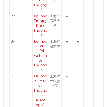
ngữ
学
Thượng
Hải
83
Đại học
上海中
★
Trung y
医药大
Dược
学
Thượng
Hải
84
Đại học
上海财
★
★
Tài
经大学
chính
và Kinh
tế
Thượng
Hải
85
Đại học
上海对
★
Kinh tế
外经贸
và
大学
Thương
mại
Nước
ngoài