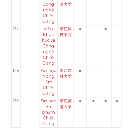
Công
业大学
nghệ
Chiết
Giang
124
Viện
浙江科
★
★
Khoa
技学院
học và
Công
nghệ
Chiết
Giang
125
Đại học
浙江农
★
Nông
林大学
lâm
Chiết
Giang
126
Đại học
浙江师
★
★
★
★
Sư
范大学
phạm
Chiết
Giang