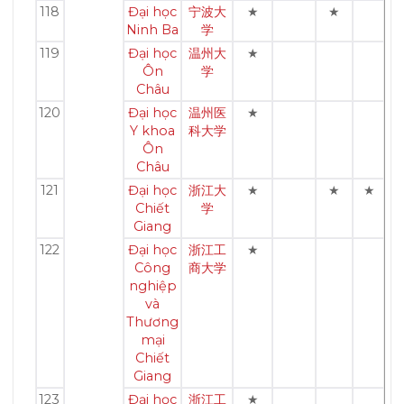
118
Đại học
宁波大
★
★
Ninh Ba
学
119
Đại học
温州大
★
Ôn
学
Châu
120
Đại học
温州医
★
Y khoa
科大学
Ôn
Châu
121
Đại học
浙江大
★
★
★
Chiết
学
Giang
122
Đại học
浙江工
★
Công
商大学
nghiệp
và
Thương
mại
Chiết
Giang
123
Đại học
浙江工
★