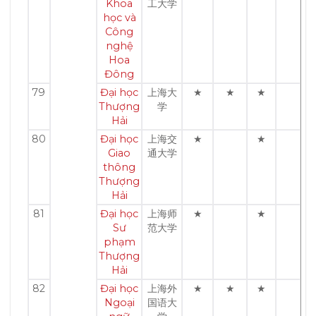
Khoa
工大学
học và
Công
nghệ
Hoa
Đông
79
Đại học
上海大
★
★
★
Thượng
学
Hải
80
Đại học
上海交
★
★
Giao
通大学
thông
Thượng
Hải
81
Đại học
上海师
★
★
Sư
范大学
phạm
Thượng
Hải
82
Đại học
上海外
★
★
★
Ngoại
国语大