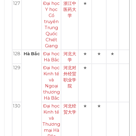
127
Đại học
浙江中
★
Y học
医药大
Cổ
学
truyền
Trung
Quốc
Chiết
Giang
128
Hà Bắc
Đại học
河北大
★
★
★
Hà Bắc
学
129
Đại học
河北对
★
Kinh tế
外经贸
và
职业学
Ngoại
院
thương
Hà Bắc
130
Đại học
河北经
★
★
Kinh tế
贸大学
và
Thương
mại Hà