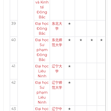
và Kinh
tế
Đông
Bắc
39
Đại học
东北大
★
Đông
学
Bắc
40
Đại học
东北师
★
★
★
★
Sư
范大学
phạm
Đông
Bắc
41
Đại học
辽宁大
★
Liêu
学
Ninh
42
Đại học
辽宁师
★
Sư
范大学
phạm
Liêu
Ninh
43
Đại học
辽宁中
★