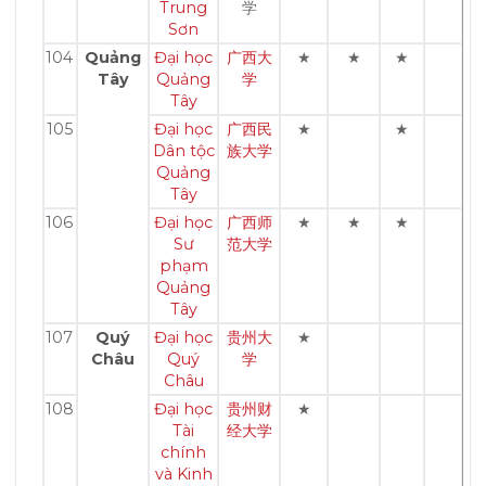
Trung
学
Sơn
104
Quảng
Đại học
广西大
★
★
★
Tây
Quảng
学
Tây
105
Đại học
广西民
★
★
Dân tộc
族大学
Quảng
Tây
106
Đại học
广西师
★
★
★
Sư
范大学
phạm
Quảng
Tây
107
Quý
Đại học
贵州大
★
Châu
Quý
学
Châu
108
Đại học
贵州财
★
Tài
经大学
chính
và Kinh