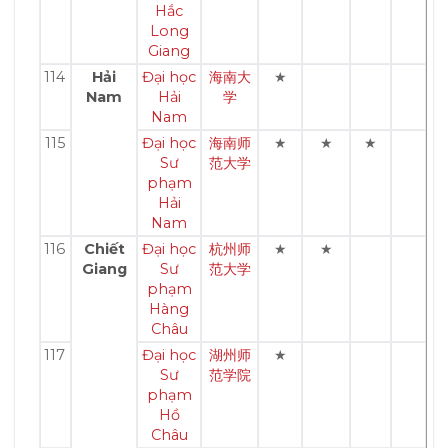
Hắc
Long
Giang
114
Hải
Đại học
海南大
★
Nam
Hải
学
Nam
115
Đại học
海南师
★
★
★
Sư
范大学
phạm
Hải
Nam
116
Chiết
Đại học
杭州师
★
★
Giang
Sư
范大学
phạm
Hàng
Châu
117
Đại học
湖州师
★
Sư
范学院
phạm
Hồ
Châu