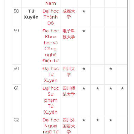
Nam
58
Tứ
Đại học
成都大
★
Xuyên
Thành
学
Đô
59
Đại học
电子科
★
Khoa
技大学
học và
Công
nghệ
Điện tử
60
Đại học
四川大
★
★
Tứ
学
Xuyên
61
Đại học
四川师
★
★
★
★
Sư
范大学
phạm
Tứ
Xuyên
62
Đại học
四川外
★
★
★
Ngoại
国语大
ngữ Tứ
学