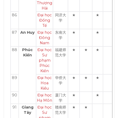
Thượng
Hải
86
Đại học
同济大
★
★
Đồng
学
Tế
87
An Huy
Đại học
东南大
★
★
Đông
学
Nam
88
Phúc
Đại học
福建师
★
★
★
Kiến
Sư
范大学
phạm
Phúc
Kiến
89
Đại học
华侨大
★
★
★
Hoa
学
Kiều
90
Đại học
厦门大
★
★
Hạ Môn
学
91
Giang
Đại học
赣南师
★
★
Tây
Sư
范大学
phạm