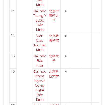
Bắc
Kinh
13
Đại học
北京中
★
Trung Y
医药大
dược
学
Bắc
Kinh
14
Viện
北京教
★
Giáo
育学院
dục Bắc
Kinh
15
Đại học
北华大
★
Bắc
学
Hoa
16
Đại học
北京科
★
Khoa
技大学
học và
Công
nghệ
Bắc
Kinh