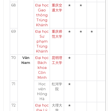
68
Đại học
重庆交
★
★
Giao
通大学
thông
Trùng
Khánh
69
Đại học
重庆师
★
★
★
Sư
范大学
phạm
Trùng
Khánh
70
Vân
Đại học
昆明理
★
Nam
Bách
工大学
khoa
Côn
Minh
71
Học
红河学
★
viện
院
Hồng
Hà
72
Đại học
大理大
★
Đại Lý
学