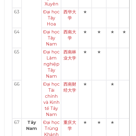
Xuyên
63
Đại học
西华大
★
Tây
学
Hoa
64
Đại học
西南大
★
★
★
★
Tây
学
Nam
65
Đại học
西南林
★
★
Lâm
业大学
nghiệp
Tây
Nam
66
Đại học
西南财
★
★
Tài
经大学
chính
và Kinh
tế Tây
Nam
67
Tây
Đại học
重庆大
★
★
★
Nam
Trùng
学
Khánh