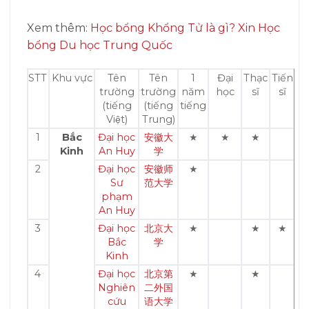
Xem thêm:
Học bổng Khổng Tử là gì? Xin Học
bổng Du học Trung Quốc
STT
Khu vực
Tên
Tên
1
Đại
Thạc
Tiến
trường
trường
năm
học
sĩ
sĩ
(tiếng
(tiếng
tiếng
Việt)
Trung)
1
Bắc
Đại học
安徽大
★
★
★
Kinh
An Huy
学
2
Đại học
安徽师
★
Sư
范大学
phạm
An Huy
3
Đại học
北京大
★
★
★
Bắc
学
Kinh
4
Đại học
北京第
★
★
Nghiên
二外国
cứu
语大学