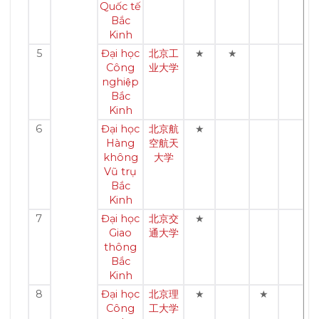
Quốc tế
Bắc
Kinh
5
Đại học
北京工
★
★
Công
业大学
nghiệp
Bắc
Kinh
6
Đại học
北京航
★
Hàng
空航天
không
大学
Vũ trụ
Bắc
Kinh
7
Đại học
北京交
★
Giao
通大学
thông
Bắc
Kinh
8
Đại học
北京理
★
★
Công
工大学