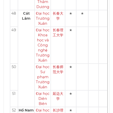
Thẩm
Dương
48
Cát
Đại học
长春大
★
★
Lâm
Trường
学
Xuân
49
Đại học
长春理
★
Khoa
工大学
học và
Công
nghệ
Trường
Xuân
50
Đại học
长春师
★
Sư
范大学
phạm
Trường
Xuân
51
Đại học
延边大
★
Diên
学
Biên
52
Hồ Nam
Đại học
长沙理
★