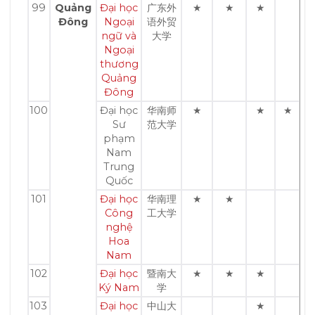
99
Quảng
Đại học
广东外
★
★
★
Đông
Ngoại
语外贸
ngữ và
大学
Ngoại
thương
Quảng
Đông
100
Đại học
华南师
★
★
★
Sư
范大学
phạm
Nam
Trung
Quốc
101
Đại học
华南理
★
★
Công
工大学
nghệ
Hoa
Nam
102
Đại học
暨南大
★
★
★
Ký Nam
学
103
Đại học
中山大
★