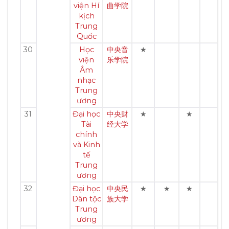
viện Hí
曲学院
kịch
Trung
Quốc
30
Học
中央音
★
viện
乐学院
Âm
nhạc
Trung
ương
31
Đại học
中央财
★
★
Tài
经大学
chính
và Kinh
tế
Trung
ương
32
Đại học
中央民
★
★
★
Dân tộc
族大学
Trung
ương