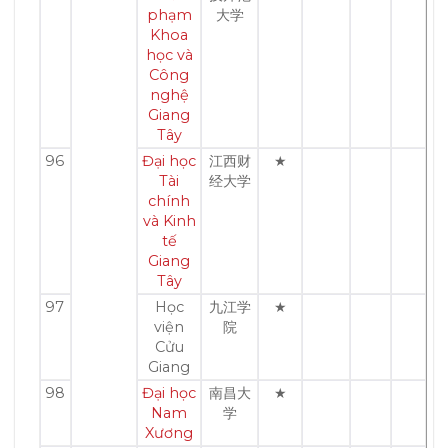
phạm
大学
Khoa
học và
Công
nghệ
Giang
Tây
96
Đại học
江西财
★
Tài
经大学
chính
và Kinh
tế
Giang
Tây
97
Học
九江学
★
viện
院
Cửu
Giang
98
Đại học
南昌大
★
Nam
学
Xương