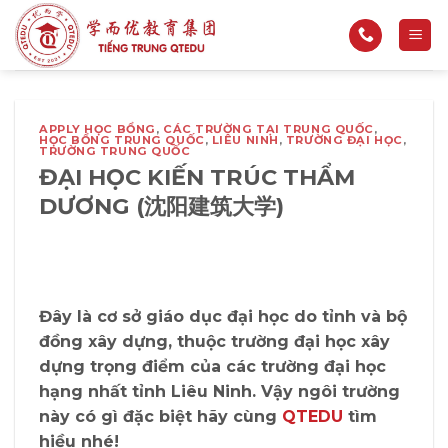
Bỏ
qua
nội
dung
APPLY HỌC BỔNG
,
CÁC TRƯỜNG TẠI TRUNG QUỐC
,
HỌC BỔNG TRUNG QUỐC
,
LIÊU NINH
,
TRƯỜNG ĐẠI HỌC
,
TRƯỜNG TRUNG QUỐC
ĐẠI HỌC KIẾN TRÚC THẨM
DƯƠNG (沈阳建筑大学)
Đây là cơ sở giáo dục đại học do tỉnh và bộ
đồng xây dựng, thuộc trường đại học xây
dựng trọng điểm của các trường đại học
hạng nhất tỉnh Liêu Ninh. Vậy ngôi trường
này có gì đặc biệt hãy cùng
QTEDU
tìm
hiều nhé!