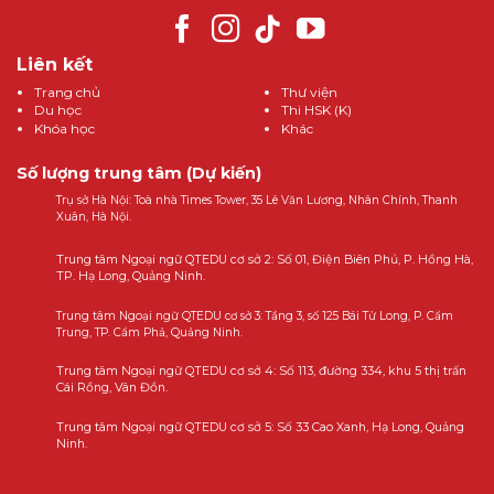
Liên kết
Trang chủ
Thư viện
Du học
Thi HSK (K)
Khóa học
Khác
Số lượng trung tâm (Dự kiến)
Trụ sở Hà Nội: Toà nhà Times Tower, 35 Lê Văn Lương, Nhân Chính, Thanh
Xuân, Hà Nội.
Trung tâm Ngoại ngữ QTEDU cơ sở 2: Số 01, Điện Biên Phủ, P. Hồng Hà,
TP. Hạ Long, Quảng Ninh.
Trung tâm Ngoại ngữ QTEDU cơ sở 3: Tầng 3, số 125 Bái Tử Long, P. Cẩm
Trung, TP. Cẩm Phả, Quảng Ninh.
Trung tâm Ngoại ngữ QTEDU cơ sở 4: Số 113, đường 334, khu 5 thị trấn
Cái Rồng, Vân Đồn.
Trung tâm Ngoại ngữ QTEDU cơ sở 5: Số 33 Cao Xanh, Hạ Long, Quảng
Ninh.