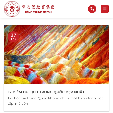
Bỏ
qua
nội
dung
27
Th5
12 ĐIỂM DU LỊCH TRUNG QUỐC ĐẸP NHẤT
Du học tại Trung Quốc không chỉ là một hành trình học
tập, mà còn