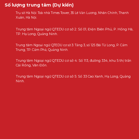
Số lượng trung tâm (Dự kiến)
Trụ sở Hà Nội: Toà nhà Times Tower, 35 Lê Văn Lương, Nhân Chính, Thanh
Xuân, Hà Nội.
Trung tâm Ngoại ngữ QTEDU cơ sở 2: Số 01, Điện Biên Phủ, P. Hồng Hà,
TP. Hạ Long, Quảng Ninh.
Trung tâm Ngoại ngữ QTEDU cơ sở 3: Tầng 3, số 125 Bái Tử Long, P. Cẩm
Trung, TP. Cẩm Phả, Quảng Ninh.
Trung tâm Ngoại ngữ QTEDU cơ sở 4: Số 113, đường 334, khu 5 thị trấn
Cái Rồng, Vân Đồn.
Trung tâm Ngoại ngữ QTEDU cơ sở 5: Số 33 Cao Xanh, Hạ Long, Quảng
Ninh.