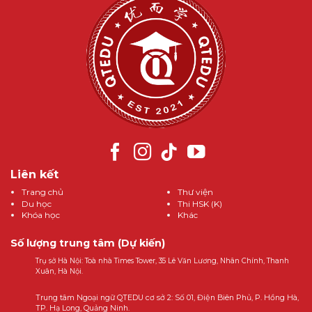
Liên kết
Trang chủ
Thư viện
Du học
Thi HSK (K)
Khóa học
Khác
Số lượng trung tâm (Dự kiến)
Trụ sở Hà Nội: Toà nhà Times Tower, 35 Lê Văn Lương, Nhân Chính, Thanh
Xuân, Hà Nội.
Trung tâm Ngoại ngữ QTEDU cơ sở 2: Số 01, Điện Biên Phủ, P. Hồng Hà,
TP. Hạ Long, Quảng Ninh.