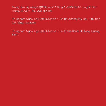
Trung tâm Ngoại ngữ QTEDU cơ sở 3: Tầng 3, số 125 Bái Tử Long, P. Cẩm
Trung, TP. Cẩm Phả, Quảng Ninh.
Trung tâm Ngoại ngữ QTEDU cơ sở 4: Số 113, đường 334, khu 5 thị trấn
Cái Rồng, Vân Đồn.
Trung tâm Ngoại ngữ QTEDU cơ sở 5: Số 33 Cao Xanh, Hạ Long, Quảng
Ninh.