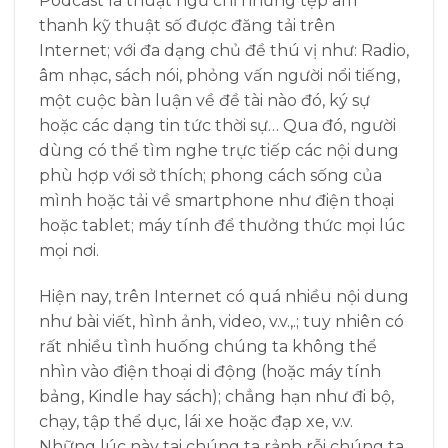
Podcast là thuật ngữ chỉ những tệp âm
thanh kỹ thuật số được đăng tải trên
Internet; với đa dạng chủ đề thú vị như: Radio,
âm nhạc, sách nói, phỏng vấn người nổi tiếng,
một cuộc bàn luận về đề tài nào đó, ký sự
hoặc các dạng tin tức thời sự… Qua đó, người
dùng có thể tìm nghe trực tiếp các nội dung
phù hợp với sở thích; phong cách sống của
mình hoặc tải về smartphone như điện thoại
hoặc tablet; máy tính để thưởng thức mọi lúc
mọi nơi.
Hiện nay, trên Internet có quá nhiều nội dung
như bài viết, hình ảnh, video, v.v.,.; tuy nhiên có
rất nhiều tình huống chúng ta không thể
nhìn vào điện thoại di động (hoặc máy tính
bảng, Kindle hay sách); chẳng hạn như đi bộ,
chạy, tập thể dục, lái xe hoặc đạp xe, v.v.
Những lúc này tai chúng ta rảnh rỗi chúng ta