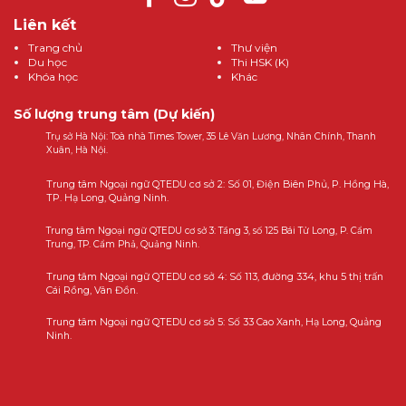
Liên kết
Trang chủ
Thư viện
Du học
Thi HSK (K)
Khóa học
Khác
Số lượng trung tâm (Dự kiến)
Trụ sở Hà Nội: Toà nhà Times Tower, 35 Lê Văn Lương, Nhân Chính, Thanh
Xuân, Hà Nội.
Trung tâm Ngoại ngữ QTEDU cơ sở 2: Số 01, Điện Biên Phủ, P. Hồng Hà,
TP. Hạ Long, Quảng Ninh.
Trung tâm Ngoại ngữ QTEDU cơ sở 3: Tầng 3, số 125 Bái Tử Long, P. Cẩm
Trung, TP. Cẩm Phả, Quảng Ninh.
Trung tâm Ngoại ngữ QTEDU cơ sở 4: Số 113, đường 334, khu 5 thị trấn
Cái Rồng, Vân Đồn.
Trung tâm Ngoại ngữ QTEDU cơ sở 5: Số 33 Cao Xanh, Hạ Long, Quảng
Ninh.