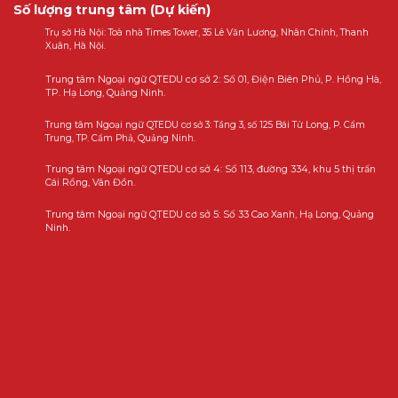
Số lượng trung tâm (Dự kiến)
Trụ sở Hà Nội: Toà nhà Times Tower, 35 Lê Văn Lương, Nhân Chính, Thanh
Xuân, Hà Nội.
Trung tâm Ngoại ngữ QTEDU cơ sở 2: Số 01, Điện Biên Phủ, P. Hồng Hà,
TP. Hạ Long, Quảng Ninh.
Trung tâm Ngoại ngữ QTEDU cơ sở 3: Tầng 3, số 125 Bái Tử Long, P. Cẩm
Trung, TP. Cẩm Phả, Quảng Ninh.
Trung tâm Ngoại ngữ QTEDU cơ sở 4: Số 113, đường 334, khu 5 thị trấn
Cái Rồng, Vân Đồn.
Trung tâm Ngoại ngữ QTEDU cơ sở 5: Số 33 Cao Xanh, Hạ Long, Quảng
Ninh.