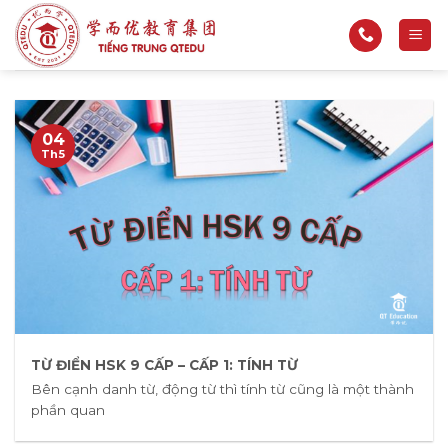
Bỏ
qua
nội
dung
04
Th5
TỪ ĐIỂN HSK 9 CẤP – CẤP 1: TÍNH TỪ
Bên cạnh danh từ, động từ thì tính từ cũng là một thành
phần quan