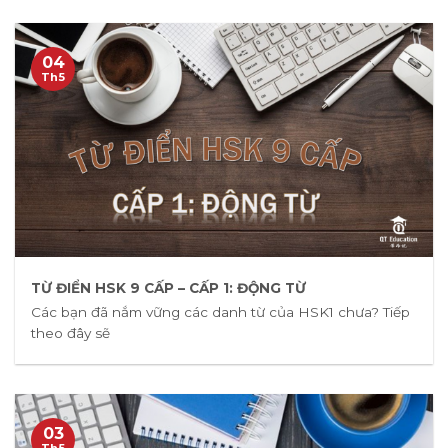
04
Th5
TỪ ĐIỂN HSK 9 CẤP – CẤP 1: ĐỘNG TỪ
Các bạn đã nắm vững các danh từ của HSK1 chưa? Tiếp
theo đây sẽ
03
Th5