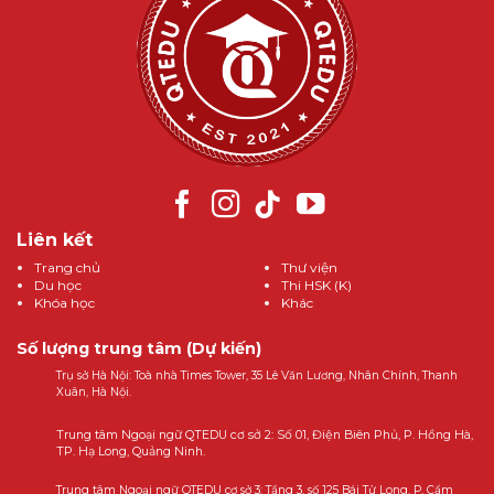
Liên kết
Trang chủ
Thư viện
Du học
Thi HSK (K)
Khóa học
Khác
Số lượng trung tâm (Dự kiến)
Trụ sở Hà Nội: Toà nhà Times Tower, 35 Lê Văn Lương, Nhân Chính, Thanh
Xuân, Hà Nội.
Trung tâm Ngoại ngữ QTEDU cơ sở 2: Số 01, Điện Biên Phủ, P. Hồng Hà,
TP. Hạ Long, Quảng Ninh.
Trung tâm Ngoại ngữ QTEDU cơ sở 3: Tầng 3, số 125 Bái Tử Long, P. Cẩm