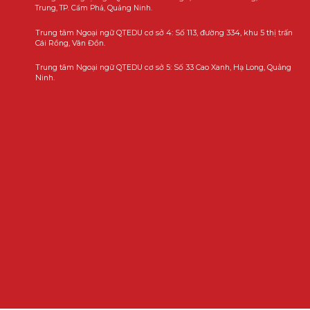
Trung, TP. Cẩm Phả, Quảng Ninh.
Trung tâm Ngoại ngữ QTEDU cơ sở 4: Số 113, đường 334, khu 5 thị trấn
Cái Rồng, Vân Đồn.
Trung tâm Ngoại ngữ QTEDU cơ sở 5: Số 33 Cao Xanh, Hạ Long, Quảng
Ninh.