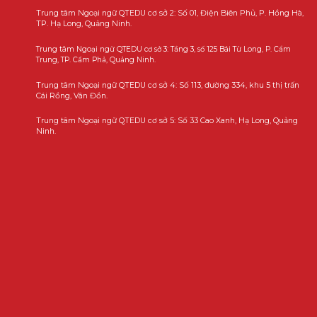
Trung tâm Ngoại ngữ QTEDU cơ sở 2: Số 01, Điện Biên Phủ, P. Hồng Hà,
TP. Hạ Long, Quảng Ninh.
Trung tâm Ngoại ngữ QTEDU cơ sở 3: Tầng 3, số 125 Bái Tử Long, P. Cẩm
Trung, TP. Cẩm Phả, Quảng Ninh.
Trung tâm Ngoại ngữ QTEDU cơ sở 4: Số 113, đường 334, khu 5 thị trấn
Cái Rồng, Vân Đồn.
Trung tâm Ngoại ngữ QTEDU cơ sở 5: Số 33 Cao Xanh, Hạ Long, Quảng
Ninh.