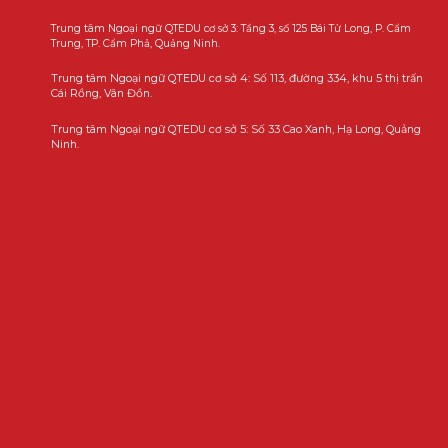
Trung tâm Ngoại ngữ QTEDU cơ sở 3: Tầng 3, số 125 Bái Tử Long, P. Cẩm
Trung, TP. Cẩm Phả, Quảng Ninh.
Trung tâm Ngoại ngữ QTEDU cơ sở 4: Số 113, đường 334, khu 5 thị trấn
Cái Rồng, Vân Đồn.
Trung tâm Ngoại ngữ QTEDU cơ sở 5: Số 33 Cao Xanh, Hạ Long, Quảng
Ninh.