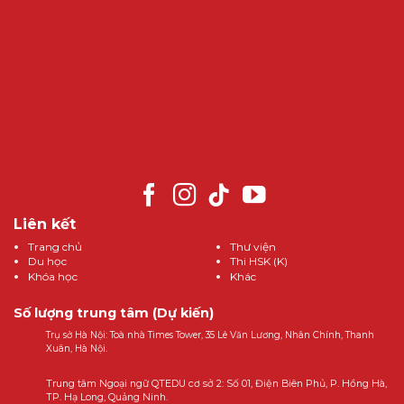
Liên kết
Trang chủ
Thư viện
Du học
Thi HSK (K)
Khóa học
Khác
Số lượng trung tâm (Dự kiến)
Trụ sở Hà Nội: Toà nhà Times Tower, 35 Lê Văn Lương, Nhân Chính, Thanh
Xuân, Hà Nội.
Trung tâm Ngoại ngữ QTEDU cơ sở 2: Số 01, Điện Biên Phủ, P. Hồng Hà,
TP. Hạ Long, Quảng Ninh.