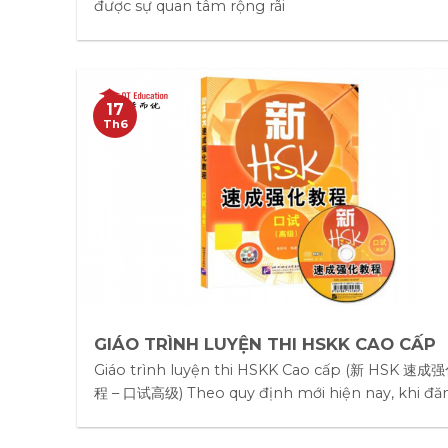
được sự quan tâm rộng rãi
17
Th6
GIÁO TRÌNH LUYỆN THI HSKK CAO CẤP
Giáo trình luyện thi HSKK Cao cấp (新 HSK 速
程 – 口试高级) Theo quy định mới hiện nay, khi đă