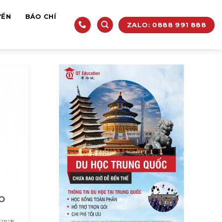
YỀN
BÁO CHÍ
ZALO: 0888 991 888
O