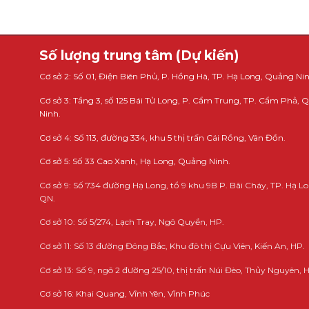
Số lượng trung tâm (Dự kiến)
Cơ sở 2: Số 01, Điện Biên Phủ, P. Hồng Hà, TP. Hạ Long, Quảng Nin
Cơ sở 3: Tầng 3, số 125 Bái Tử Long, P. Cẩm Trung, TP. Cẩm Phả,
Ninh.
Cơ sở 4: Số 113, đường 334, khu 5 thị trấn Cái Rồng, Vân Đồn.
Cơ sở 5: Số 33 Cao Xanh, Hạ Long, Quảng Ninh.
Cơ sở 9: Số 734 đường Hạ Long, tổ 9 khu 9B P. Bãi Cháy, TP. Hạ Lo
QN.
Cơ sở 10: Số 5/274, Lạch Tray, Ngô Quyền, HP.
Cơ sở 11: Số 13 đường Đông Bắc, Khu đô thị Cựu Viên, Kiến An, HP.
Cơ sở 13: Số 9, ngõ 2 đường 25/10, thị trấn Núi Đèo, Thủy Nguyên, 
Cơ sở 16: Khai Quang, Vĩnh Yên, Vĩnh Phúc