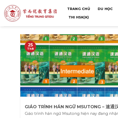
Bỏ
TRANG CHỦ
DU HỌC
qua
nội
THI HSK(K)
dung
25
Th8
GIÁO TRÌNH HÁN NGỮ MSUTONG – 速通
Giáo trình hán ngữ Msutong hiện nay đang nhậ