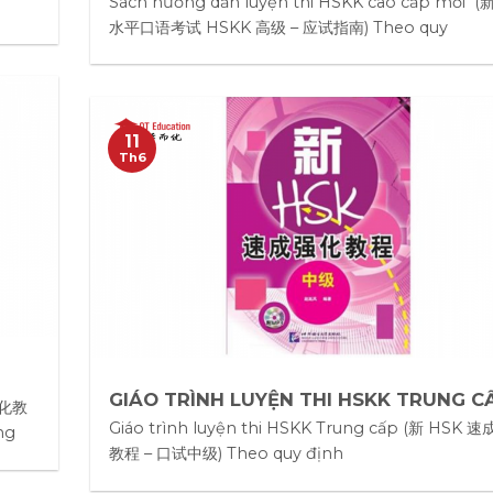
Sách hướng dẫn luyện thi HSKK cao cấp mới 
水平口语考试 HSKK 高级 – 应试指南) Theo quy
11
Th6
GIÁO TRÌNH LUYỆN THI HSKK TRUNG C
成强化教
Giáo trình luyện thi HSKK Trung cấp (新 HSK 
ng
教程 – 口试中级) Theo quy định