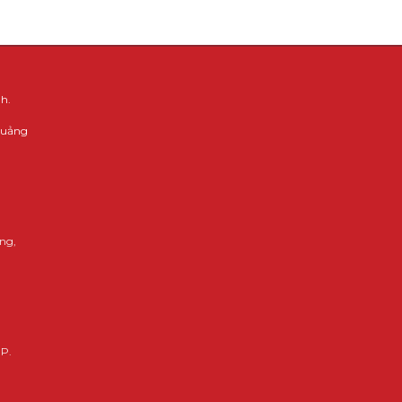
h.
 Quảng
ng,
HP.