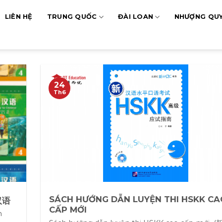
LIÊN HỆ
TRUNG QUỐC
ĐÀI LOAN
NHƯỢNG QU
24
Th6
SÁCH HƯỚNG DẪN LUYỆN THI HSKK CA
汉语
CẤP MỚI
n