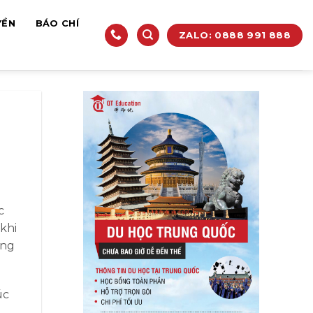
YỀN
BÁO CHÍ
ZALO: 0888 991 888
c
khi
ổng
úc