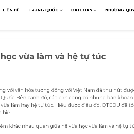
LIÊN HỆ
TRUNG QUỐC
ĐÀI LOAN
NHƯỢNG QU
học vừa làm và hệ tự túc
 cùng với văn hóa tương đồng với Việt Nam đã thu hút đượ
 Quốc. Bên cạnh đó, các bạn cũng có những băn khoăn 
 vừa làm hay hệ tự túc. Hiểu được điều đó, QTEDU đã t
 hiể
 điểm khác nhau quan giữa hệ vừa học vừa làm và hệ tự t