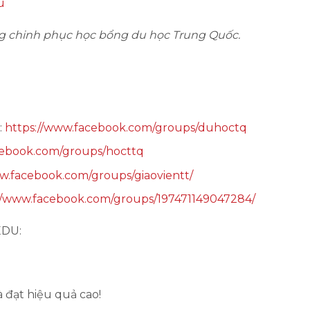
u
g chinh phục học bổng du học Trung Quốc.
:
https://www.facebook.com/groups/duhoctq
cebook.com/groups/hocttq
w.facebook.com/groups/giaovientt/
//www.facebook.com/groups/197471149047284/
EDU:
 đạt hiệu quả cao!