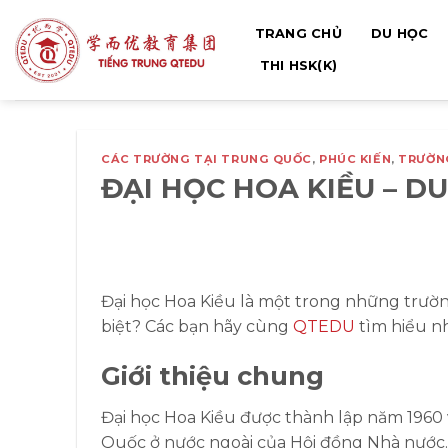
Bỏ
TRANG CHỦ
DU HỌC
qua
nội
THI HSK(K)
dung
CÁC TRƯỜNG TẠI TRUNG QUỐC
,
PHÚC KIẾN
,
TRƯỜN
ĐẠI HỌC HOA KIỀU –
Đại học Hoa Kiều là một trong những trườn
biệt? Các bạn hãy cùng
QTEDU
tìm hiểu nh
Giới thiệu chung
Đại học Hoa Kiều được thành lập năm 1960
Quốc ở nước ngoài của Hội đồng Nhà nước.