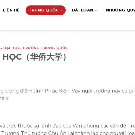
LIÊN HỆ
TRUNG QUỐC
ĐÀI LOAN
NHƯỢNG QU
G ĐẠI HỌC
,
TRƯỜNG TRUNG QUỐC
 DU HỌC（华侨大学）
g trọng điểm tỉnh Phúc Kiến. Vậy ngôi trường này có gì
é ạ!
 và trực thuộc sự lãnh đạo của Văn phòng các vấn đề T
 Trường Thủ tướng Chu Ân Lai thành lập cho người Hoa