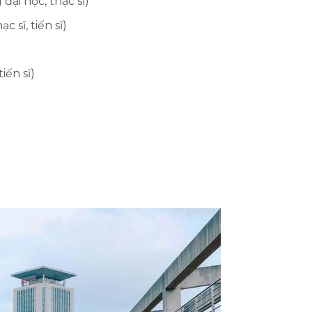
đại học, thạc sĩ)
sĩ, tiến sĩ)
iến sĩ)