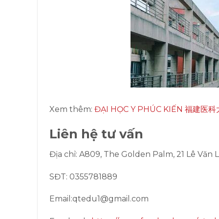
Xem thêm:
ĐẠI HỌC Y PHÚC KIẾN 福建医
Liên hệ tư vấn
Địa chỉ: A809, The Golden Palm, 21 Lê Văn
SĐT: 0355781889
Email:qtedu1@gmail.com