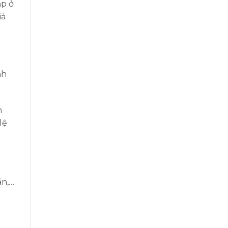
ập ở
iả
nh
h
lệ
án,…