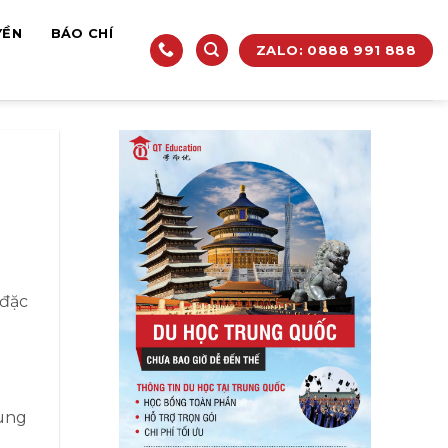
YỀN
BÁO CHÍ
ZALO: 0888 991 888
 đặc
rung