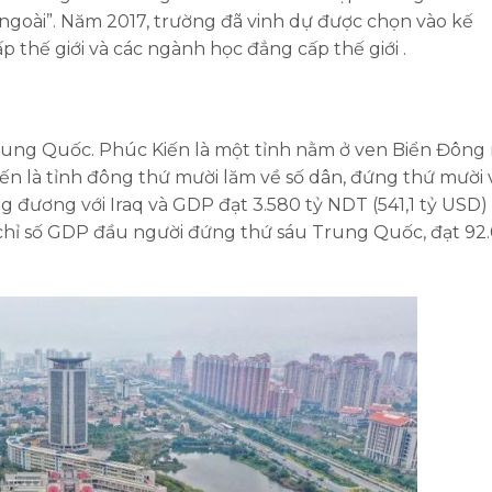
goài”. Năm 2017, trường đã vinh dự được chọn vào kế
 thế giới và các ngành học đẳng cấp thế giới .
Trung Quốc. Phúc Kiến là một tỉnh nằm ở ven Biển Đông
ến là tỉnh đông thứ mười lăm về số dân, đứng thứ mười 
ng đương với Iraq và GDP đạt 3.580 tỷ NDT (541,1 tỷ USD)
 chỉ số GDP đầu người đứng thứ sáu Trung Quốc, đạt 92