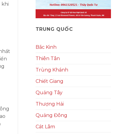
 khi
TRUNG QUỐC
Bắc Kinh
nhất
Thiên Tân
iển
ng
Trùng Khánh
Chiết Giang
Quảng Tây
Thượng Hải
công
Quảng Đông
iao
n
Cát Lâm