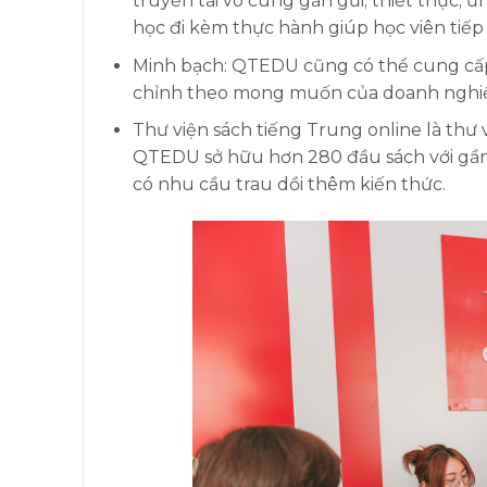
truyền tải vô cùng gần gũi; thiết thực;
học đi kèm thực hành giúp học viên tiế
Minh bạch: QTEDU cũng có thể cung cấ
chỉnh theo mong muốn của doanh nghi
Thư viện sách tiếng Trung online là thư 
QTEDU sở hữu hơn 280 đầu sách với gần 4
có nhu cầu trau dồi thêm kiến thức.