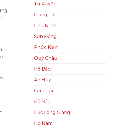
Tứ Xuyên
rung
Giang Tô
nh
Liêu Ninh
Sơn Đông
Phúc Kiến
m
ển
Quý Châu
Hồ Bắc
y.
An Huy
Cam Túc
Hà Bắc
y
ầu
Hắc Long Giang
Hồ Nam