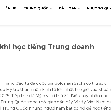
LIÊN HỆ
TRUNG QUỐC
ĐÀI LOAN
NHƯỢNG QU
khi học tiếng Trung doanh
ân hàng đầu tư đa quốc gia Goldman Sachs có trụ sở ch
a Mỹ trở thành nền kinh tế lớn nhất thế giới vào khoả
075. Tiếp theo là Mỹ ở vị trí thứ 3” . Điều này phần nào 
ế Trung Quốc trong thời gian gần đây. Vì vậy, Việt Nam đ
ới Trung Quốc; những người nắm bắt cơ hội để học tiến