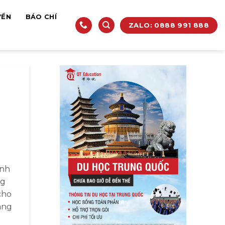
YỀN
BÁO CHÍ
ZALO: 0888 991 888
ính
ng
cho
ang
g