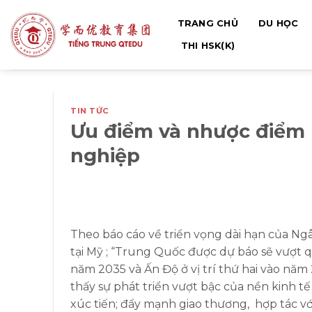
Bỏ
TRANG CHỦ
DU HỌC
qua
nội
THI HSK(K)
dung
TIN TỨC
Ưu điểm và nhược điểm 
nghiệp
Theo báo cáo về triển vọng dài hạn của Ng
tại Mỹ
;
“Trung Quốc được dự báo sẽ vượt qu
năm 2035 và Ấn Độ ở vị trí thứ hai vào năm 2
thấy sự phát triển vượt bậc của nền kinh t
xúc tiến; đẩy mạnh giao thương, hợp tác v