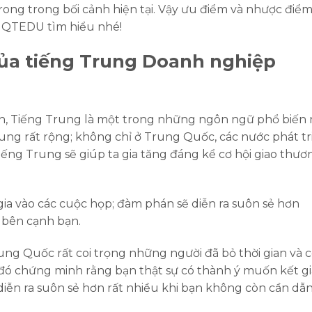
rong trong bối cảnh hiện tại. Vậy ưu điểm và nhược điểm
g QTEDU tìm hiểu nhé!
ủa tiếng Trung Doanh nghiệp
h, Tiếng Trung là một trong những ngôn ngữ phổ biến 
Trung rất rộng; không chỉ ở Trung Quốc, các nước phát tr
ếng Trung sẽ giúp ta gia tăng đáng kể cơ hội giao thươ
a vào các cuộc họp; đàm phán sẽ diễn ra suôn sẻ hơn
è bên cạnh bạn.
ung Quốc rất coi trọng những người đã bỏ thời gian và 
u đó chứng minh rằng bạn thật sự có thành ý muốn kết g
diễn ra suôn sẻ hơn rất nhiều khi bạn không còn cần dẫ