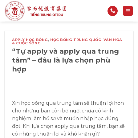
Bỏ
qua
nội
dung
APPLY HỌC BỔNG
,
HỌC BỔNG TRUNG QUỐC
,
VĂN HÓA
& CUỘC SỐNG
“Tự apply và apply qua trung
tâm” – đâu là lựa chọn phù
hợp
Xin học bổng qua trung tâm sẽ thuận lợi hơn
cho những bạn còn bỡ ngỡ, chưa có kinh
nghiệm làm hồ sơ và muốn nhập học đúng
đợt. Khi lựa chọn apply qua trung tâm, bạn sẽ
có những thuận lợi và khó khăn gì?