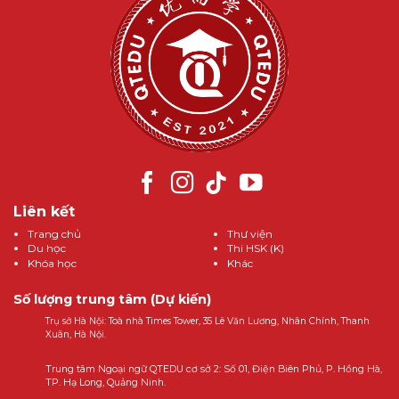
Liên kết
Trang chủ
Thư viện
Du học
Thi HSK (K)
Khóa học
Khác
Số lượng trung tâm (Dự kiến)
Trụ sở Hà Nội: Toà nhà Times Tower, 35 Lê Văn Lương, Nhân Chính, Thanh
Xuân, Hà Nội.
Trung tâm Ngoại ngữ QTEDU cơ sở 2: Số 01, Điện Biên Phủ, P. Hồng Hà,
TP. Hạ Long, Quảng Ninh.