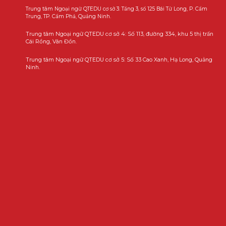
Trung tâm Ngoại ngữ QTEDU cơ sở 3: Tầng 3, số 125 Bái Tử Long, P. Cẩm
Trung, TP. Cẩm Phả, Quảng Ninh.
Trung tâm Ngoại ngữ QTEDU cơ sở 4: Số 113, đường 334, khu 5 thị trấn
Cái Rồng, Vân Đồn.
Trung tâm Ngoại ngữ QTEDU cơ sở 5: Số 33 Cao Xanh, Hạ Long, Quảng
Ninh.