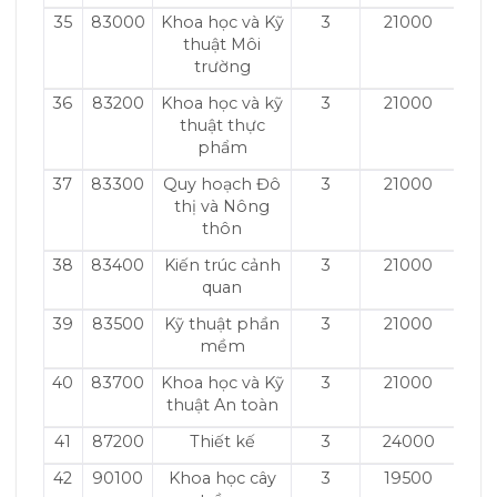
35
83000
Khoa học và Kỹ
3
21000
thuật Môi
trường
36
83200
Khoa học và kỹ
3
21000
thuật thực
phẩm
37
83300
Quy hoạch Đô
3
21000
thị và Nông
thôn
38
83400
Kiến trúc cảnh
3
21000
quan
39
83500
Kỹ thuật phần
3
21000
mềm
40
83700
Khoa học và Kỹ
3
21000
thuật An toàn
41
87200
Thiết kế
3
24000
42
90100
Khoa học cây
3
19500