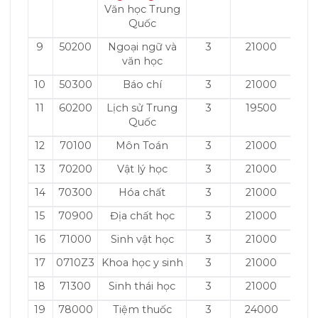
Văn học Trung
Quốc
9
50200
Ngoại ngữ và
3
21000
văn học
10
50300
Báo chí
3
21000
11
60200
Lịch sử Trung
3
19500
Quốc
12
70100
Môn Toán
3
21000
13
70200
Vật lý học
3
21000
14
70300
Hóa chất
3
21000
15
70900
Địa chất học
3
21000
16
71000
Sinh vật học
3
21000
17
0710Z3
Khoa học y sinh
3
21000
18
71300
Sinh thái học
3
21000
19
78000
Tiệm thuốc
3
24000