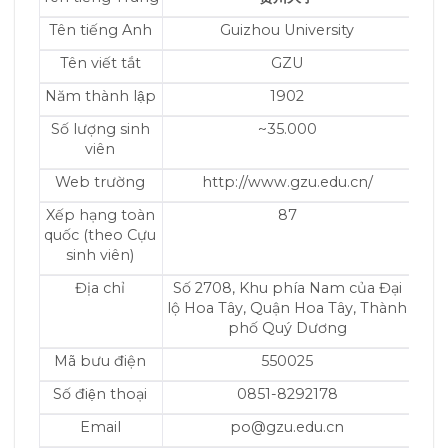
Tên tiếng Anh
Guizhou University
Tên viết tắt
GZU
Năm thành lập
1902
Số lượng sinh
~35.000
viên
Web trường
http://www.gzu.edu.cn/
Xếp hạng toàn
87
quốc (theo Cựu
sinh viên)
Địa chỉ
Số 2708, Khu phía Nam của Đại
lộ Hoa Tây, Quận Hoa Tây, Thành
phố Quý Dương
Mã bưu điện
550025
Số điện thoại
0851-8292178
Email
po@gzu.edu.cn