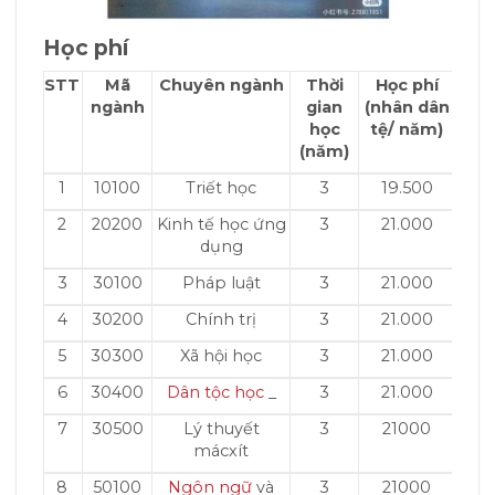
Học phí
STT
Mã
Chuyên ngành
Thời
Học phí
ngành
gian
(nhân dân
học
tệ/ năm)
(năm)
1
10100
Triết học
3
19.500
2
20200
Kinh tế học ứng
3
21.000
dụng
3
30100
Pháp luật
3
21.000
4
30200
Chính trị
3
21.000
5
30300
Xã hội học
3
21.000
6
30400
Dân tộc học
_
3
21.000
7
30500
Lý thuyết
3
21000
mácxít
8
50100
Ngôn ngữ
và
3
21000