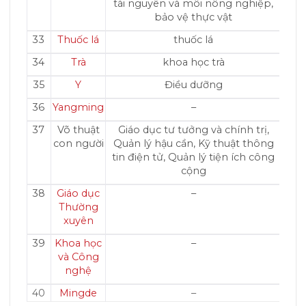
tài nguyên và môi nông nghiệp,
bảo vệ thực vật
33
Thuốc lá
thuốc lá
34
Trà
khoa học trà
35
Y
Điều dưỡng
36
Yangming
–
37
Võ thuật
Giáo dục tư tưởng và chính trị,
con người
Quản lý hậu cần, Kỹ thuật thông
tin điện tử, Quản lý tiện ích công
cộng
38
Giáo dục
–
Thường
xuyên
39
Khoa học
–
và Công
nghệ
40
Mingde
–