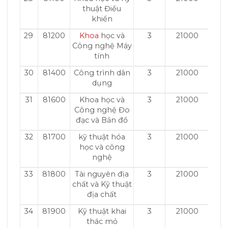
thuật Điều
khiển
29
81200
Khoa
học và
3
21000
Công nghệ Máy
tính
30
81400
Công trình dân
3
21000
dụng
31
81600
Khoa học và
3
21000
Công nghệ Đo
đạc và Bản đồ
32
81700
kỹ thuật hóa
3
21000
học và công
nghệ
33
81800
Tài nguyên địa
3
21000
chất và Kỹ thuật
địa chất
34
81900
Kỹ thuật khai
3
21000
thác mỏ