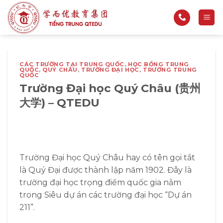
Bỏ
qua
nội
dung
CÁC TRƯỜNG TẠI TRUNG QUỐC
,
HỌC BỔNG TRUNG
QUỐC
,
QUÝ CHÂU
,
TRƯỜNG ĐẠI HỌC
,
TRƯỜNG TRUNG
QUỐC
Trường Đại học Quý Châu (贵州
大学) – QTEDU
Trường Đại học Quý Châu hay có tên gọi tắt
là Quý Đại được thành lập năm 1902. Đây là
trường đại học trọng điểm quốc gia nằm
trong Siêu dự án các trường đại học “Dự án
211”.