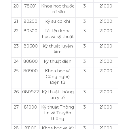
20
78601
Khoa học thuốc
3
21000
trừ sâu
21
80200
kỹ sư cơ khí
3
21000
22
80500
Tài liệu khoa
3
21000
học và kỹ thuật
23
80600
Kỹ thuật luyện
3
21000
kim
24
80800
kỹ thuật điện
3
21000
25
80900
Khoa học và
3
21000
Công nghệ
Điện tử
26
0809Z2
Kỹ thuật thông
3
21000
tin y tế
27
81000
Kỹ thuật Thông
3
21000
tin và Truyền
thông
28
81100
Khoa học và Kỹ
3
21000