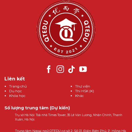
Liên kết
Trang chủ
Thư viện
Du học
Thi HSK (K)
Khóa học
Khác
Số lượng trung tâm (Dự kiến)
Trụ sở Hà Nội: Toà nhà Times Tower, 35 Lê Văn Lương, Nhân Chính, Thanh
Xuân, Hà Nội.
Trung tâm Ngoại ngữ QTEDU cơ sở 2: Số 01, Điện Biên Phủ, P. Hồng Hà,