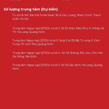
Số lượng trung tâm (Dự kiến)
Trụ sở Hà Nội: Toà nhà Times Tower, 35 Lê Văn Lương, Nhân Chính, Thanh
Xuân, Hà Nội.
Trung tâm Ngoại ngữ QTEDU cơ sở 2: Số 01, Điện Biên Phủ, P. Hồng Hà,
TP. Hạ Long, Quảng Ninh.
Trung tâm Ngoại ngữ QTEDU cơ sở 3: Tầng 3, số 125 Bái Tử Long, P. Cẩm
Trung, TP. Cẩm Phả, Quảng Ninh.
Trung tâm Ngoại ngữ QTEDU cơ sở 4: Số 113, đường 334, khu 5 thị trấn
Cái Rồng, Vân Đồn.
Trung tâm Ngoại ngữ QTEDU cơ sở 5: Số 33 Cao Xanh, Hạ Long, Quảng
Ninh.