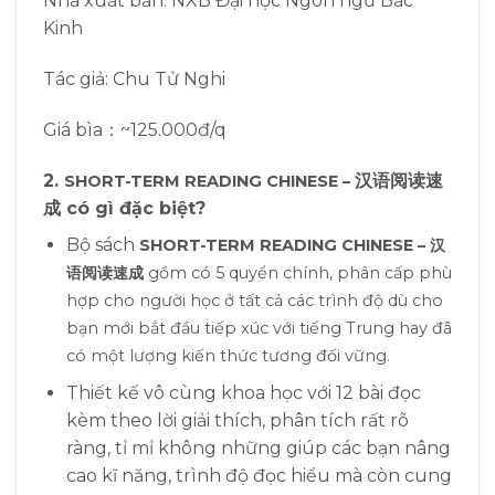
Nhà xuất bản: NXB Đại học Ngôn ngữ Bắc
Kinh
Tác giả: Chu Tử Nghi
Giá bìa：~125.000đ/q
2.
汉语阅读速
SHORT-TERM READING CHINESE –
成 có gì đặc biệt?
Bộ sách
SHORT-TERM READING CHINESE –
汉
语阅读速成
gồm có 5 quyển chính, phân cấp phù
hợp cho người học ở tất cả các trình độ dù cho
bạn mới bắt đầu tiếp xúc với tiếng Trung hay đã
có một lượng kiến thức tương đối vững.
Thiết kế vô cùng khoa học với 12 bài đọc
kèm theo lời giải thích, phân tích rất rõ
ràng, tỉ mỉ không những giúp các bạn nâng
cao kĩ năng, trình độ đọc hiểu mà còn cung