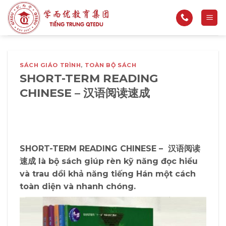
Bỏ
qua
nội
dung
SÁCH GIÁO TRÌNH
,
TOÀN BỘ SÁCH
SHORT-TERM READING
CHINESE – 汉语阅读速成
SHORT-TERM READING CHINESE – 汉语阅读
速成
là bộ sách giúp rèn kỹ năng đọc hiểu
và trau dồi khả năng tiếng Hán một cách
toàn diện và nhanh chóng.