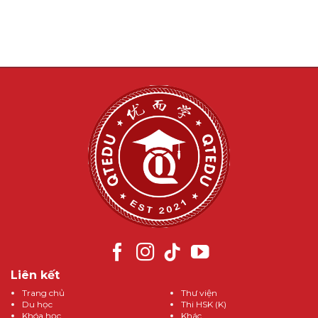
Liên kết
Trang chủ
Thư viện
Du học
Thi HSK (K)
Khóa học
Khác