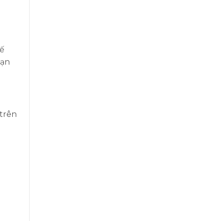
uế
bạn
 trên