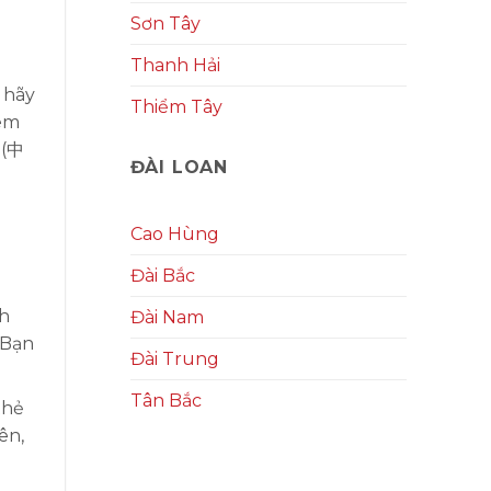
Sơn Tây
Thanh Hải
 hãy
Thiểm Tây
xem
 (中
ĐÀI LOAN
Cao Hùng
Đài Bắc
nh
Đài Nam
 Bạn
Đài Trung
Tân Bắc
thẻ
ên,