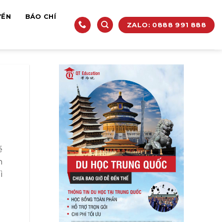
YỀN
BÁO CHÍ
ZALO: 0888 991 888
ể
n
ì