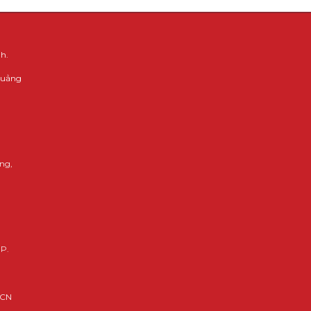
h.
 Quảng
ng,
HP.
KCN