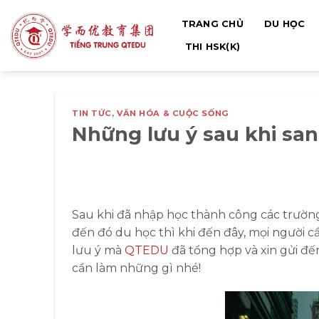
Bỏ
TRANG CHỦ
DU HỌC
qua
nội
THI HSK(K)
dung
TIN TỨC
,
VĂN HÓA & CUỘC SỐNG
Những lưu ý sau khi sa
Sau khi đã nhập học thành công các trường
đến đó du học thì khi đến đây, mọi người cầ
lưu ý mà
QTEDU
đã tổng hợp và xin gửi đế
cần làm những gì nhé!