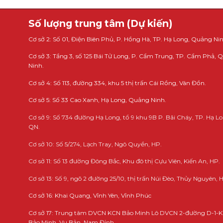
Số lượng trung tâm (Dự kiến)
Cơ sở 2: Số 01, Điện Biên Phủ, P. Hồng Hà, TP. Hạ Long, Quảng Nin
Cơ sở 3: Tầng 3, số 125 Bái Tử Long, P. Cẩm Trung, TP. Cẩm Phả,
Ninh.
Cơ sở 4: Số 113, đường 334, khu 5 thị trấn Cái Rồng, Vân Đồn.
Cơ sở 5: Số 33 Cao Xanh, Hạ Long, Quảng Ninh.
Cơ sở 9: Số 734 đường Hạ Long, tổ 9 khu 9B P. Bãi Cháy, TP. Hạ Lo
QN.
Cơ sở 10: Số 5/274, Lạch Tray, Ngô Quyền, HP.
Cơ sở 11: Số 13 đường Đông Bắc, Khu đô thị Cựu Viên, Kiến An, HP.
Cơ sở 13: Số 9, ngõ 2 đường 25/10, thị trấn Núi Đèo, Thủy Nguyên, 
Cơ sở 16: Khai Quang, Vĩnh Yên, Vĩnh Phúc
Cơ sở 17: Trung tâm DVCN KCN Bảo Minh Lô DVCN 2-đường D-1-
Bảo Minh, Vụ Bản, Nam Định