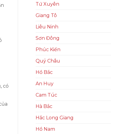
Tứ Xuyên
ần
Giang Tô
Liêu Ninh
Sơn Đông
ó
Phúc Kiến
Quý Châu
Hồ Bắc
An Huy
, có
Cam Túc
của
Hà Bắc
Hắc Long Giang
Hồ Nam