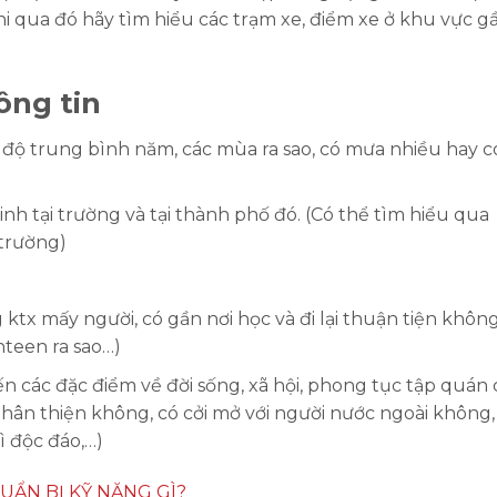
hi qua đó hãy tìm hiểu các trạm xe, điểm xe ở khu vực g
ông tin
t độ trung bình năm, các mùa ra sao, có mưa nhiều hay c
h tại trường và tại thành phố đó. (Có thể tìm hiểu qua
 trường)
ktx mấy người, có gần nơi học và đi lại thuận tiện không
nteen ra sao…)
 các đặc điểm về đời sống, xã hội, phong tục tập quán 
thân thiện không, có cởi mở với người nước ngoài không,
ì độc đáo,…)
ẨN BỊ KỸ NĂNG GÌ?