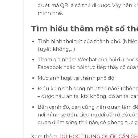
quét mã QR là có thể đi được. Vậy nên k
mình nhé.
Tìm hiểu thêm một số th
Tình hình thời tiết của thành phố. (Nhiệ
tuyết không,…)
Tham gia nhóm Wechat của hội du học sin
Facebook hoặc hỏi trực tiếp thầy cô của
Mức sinh hoạt tại thành phố đó
Điều kiện sinh sống như thế nào? (phòng 
– được nấu ăn tại ktx không, đồ ăn tại ca
Bên cạnh đó, bạn cũng nên quan tâm đến
nơi mình sẽ đến. Liệu người dân ở đó có 
quan điểm sống thế nào, có phong tục g
Xem thêm:
DU HỌC TRUNG QUỐC CẦN CHU