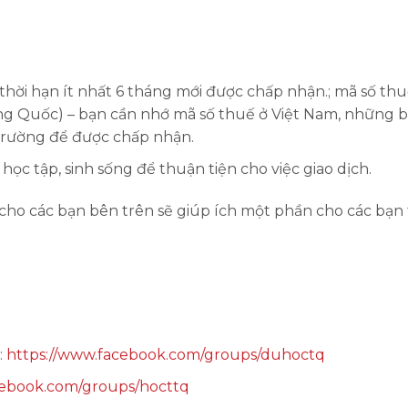
ó thời hạn ít nhất 6 tháng mới được chấp nhận.; mã số th
ng Quốc) – bạn cần nhớ mã số thuế ở Việt Nam, những 
a trường để được chấp nhận.
c tập, sinh sống để thuận tiện cho việc giao dịch.
 cho các bạn bên trên sẽ giúp ích một phần cho các bạn
:
https://www.facebook.com/groups/duhoctq
cebook.com/groups/hocttq