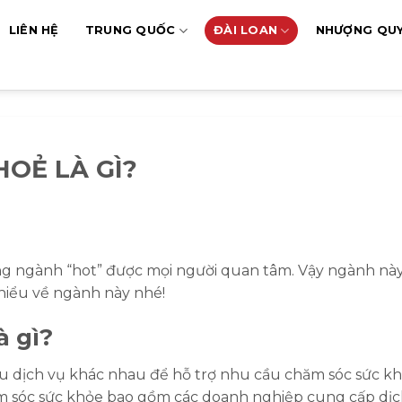
LIÊN HỆ
TRUNG QUỐC
ĐÀI LOAN
NHƯỢNG QU
OẺ LÀ GÌ?
g ngành “hot” được mọi người quan tâm. Vậy ngành nà
hiểu về ngành này nhé!
à gì?
u dịch vụ khác nhau để hỗ trợ nhu cầu chăm sóc sức k
m sóc sức khỏe bao gồm các doanh nghiệp cung cấp dịc