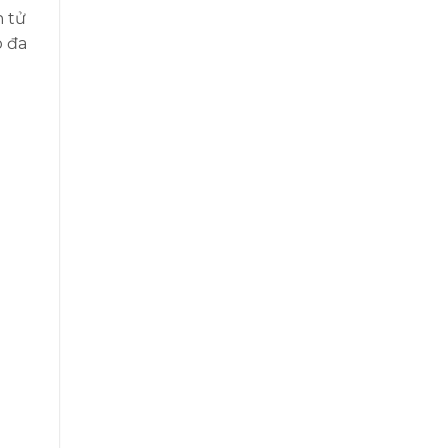
n tử
o đa