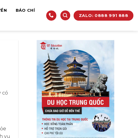
YỀN
BÁO CHÍ
ZALO: 0888 991 888
y có
hỏe
h vụ