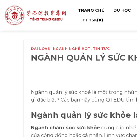
Bỏ
TRANG CHỦ
DU HỌC
qua
nội
THI HSK(K)
dung
ĐÀI LOAN
,
NGÀNH NGHỀ HOT
,
TIN TỨC
NGÀNH QUẢN LÝ SỨC KH
Ngành quản lý sức khoẻ là một trong nhữn
gì đặc biệt? Các bạn hãy cùng QTEDU tìm 
Ngành quản lý sức khỏe l
Ngành chăm sóc sức khỏe
cung cấp nhiề
của cộng đồng hoặc cá nhân. Lĩnh vực chă