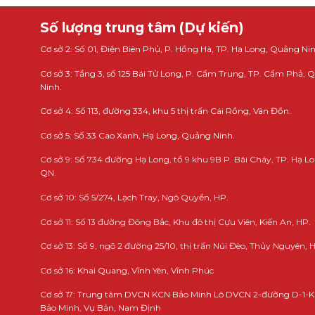
Số lượng trung tâm (Dự kiến)
Cơ sở 2: Số 01, Điện Biên Phủ, P. Hồng Hà, TP. Hạ Long, Quảng Nin
Cơ sở 3: Tầng 3, số 125 Bái Tử Long, P. Cẩm Trung, TP. Cẩm Phả,
Ninh.
Cơ sở 4: Số 113, đường 334, khu 5 thị trấn Cái Rồng, Vân Đồn.
Cơ sở 5: Số 33 Cao Xanh, Hạ Long, Quảng Ninh.
Cơ sở 9: Số 734 đường Hạ Long, tổ 9 khu 9B P. Bãi Cháy, TP. Hạ Lo
QN.
Cơ sở 10: Số 5/274, Lạch Tray, Ngô Quyền, HP.
Cơ sở 11: Số 13 đường Đông Bắc, Khu đô thị Cựu Viên, Kiến An, HP.
Cơ sở 13: Số 9, ngõ 2 đường 25/10, thị trấn Núi Đèo, Thủy Nguyên, 
Cơ sở 16: Khai Quang, Vĩnh Yên, Vĩnh Phúc
Cơ sở 17: Trung tâm DVCN KCN Bảo Minh Lô DVCN 2-đường D-1-
Bảo Minh, Vụ Bản, Nam Định