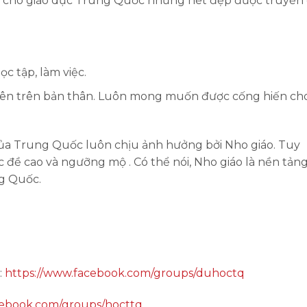
i cho giáo dục Trung Quốc những nét đẹp được truyền
c tập, làm việc.
n lên trên bản thân. Luôn mong muốn được cống hiến ch
 của Trung Quốc luôn chịu ảnh hưởng bởi Nho giáo. Tuy
c đề cao và ngưỡng mộ . Có thể nói, Nho giáo là nền tảng
ng Quốc.
:
https://www.facebook.com/groups/duhoctq
cebook.com/groups/hocttq