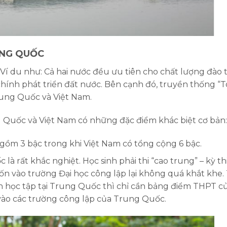
UNG QUỐC
Ví du như: Cả hai nước đều ưu tiên cho chất lượng đào 
c chính phát triển đất nước. Bên cạnh đó, truyền thống “
rung Quốc và Việt Nam.
g Quốc và Việt Nam có những đặc điểm khác biệt cơ bản:
ồm 3 bậc trong khi Việt Nam có tổng cộng 6 bậc.
 là rất khắc nghiệt. Học sinh phải thi “cao trung” – kỳ th
uốn vào trường Đại học công lập lại không quá khắt khe.
n học tập tại Trung Quốc thì chỉ cần bảng điểm THPT c
 vào các trường công lập của Trung Quốc.