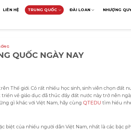
LIÊN HỆ
TRUNG QUỐC
ĐÀI LOAN
NHƯỢNG QU
SỐNG
UNG QUỐC NGÀY NAY
n Thế giới. Có rất nhiều học sinh, sinh viên chọn đất n
 triển về giáo dục đã thúc đẩy đất nước này trở nên ngà
ững gì khác với Việt Nam, hãy cùng
QTEDU
tìm hiểu nh
c biệt của nhiều người dân Việt Nam, nhất là các bậc p