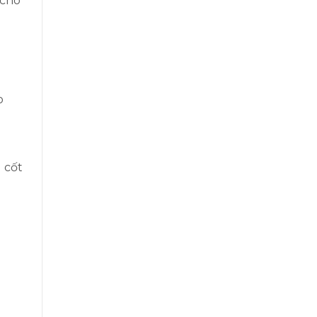
 cho
o
 cốt