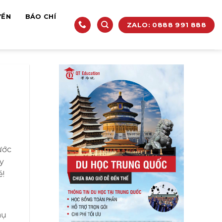
YỀN
BÁO CHÍ
ZALO: 0888 991 888
ước
y
é!
hụ