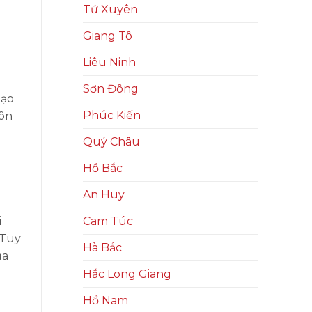
Tứ Xuyên
Giang Tô
Liêu Ninh
Sơn Đông
tạo
Phúc Kiến
Tôn
Quý Châu
Hồ Bắc
An Huy
i
Cam Túc
 Tuy
Hà Bắc
ủa
Hắc Long Giang
Hồ Nam