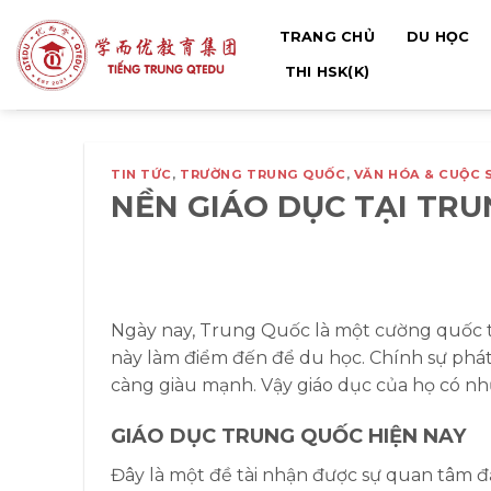
Bỏ
TRANG CHỦ
DU HỌC
qua
nội
THI HSK(K)
dung
TIN TỨC
,
TRƯỜNG TRUNG QUỐC
,
VĂN HÓA & CUỘC 
NỀN GIÁO DỤC TẠI TR
Ngày nay, Trung Quốc là một cường quốc trê
này làm điểm đến để du học. Chính sự phát
càng giàu mạnh. Vậy giáo dục của họ có nh
GIÁO DỤC TRUNG QUỐC HIỆN NAY
Đây là một đề tài nhận được sự quan tâm đặ