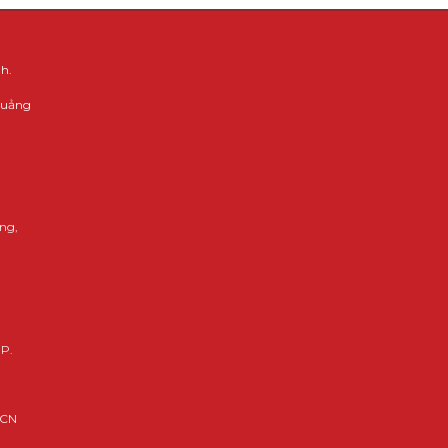
h.
 Quảng
ng,
HP.
KCN