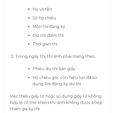
Họ và tên
Số hộ chiếu
Môn thi đăng ký
Địa chỉ điểm thi
Thời gian thi
Trong ngày thi, thí sinh phải mang theo:
Phiếu dự thi bản giấy
Hộ chiếu gốc còn hiệu lực đã sử
dụng khi đăng ký dự thi
Việc thiếu giấy tờ hoặc sử dụng giấy tờ không
hợp lệ có thể khiến thí sinh không được phép
tham gia kỳ thi.