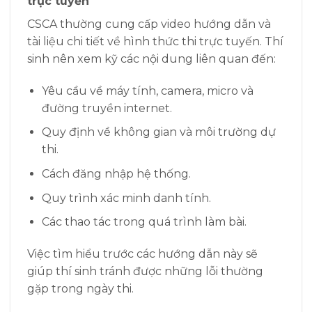
trực tuyến
CSCA thường cung cấp video hướng dẫn và
tài liệu chi tiết về hình thức thi trực tuyến. Thí
sinh nên xem kỹ các nội dung liên quan đến:
Yêu cầu về máy tính, camera, micro và
đường truyền internet.
Quy định về không gian và môi trường dự
thi.
Cách đăng nhập hệ thống.
Quy trình xác minh danh tính.
Các thao tác trong quá trình làm bài.
Việc tìm hiểu trước các hướng dẫn này sẽ
giúp thí sinh tránh được những lỗi thường
gặp trong ngày thi.