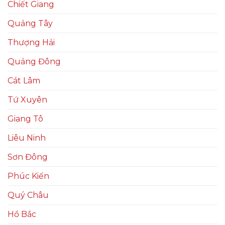
Chiết Giang
Quảng Tây
Thượng Hải
Quảng Đông
Cát Lâm
Tứ Xuyên
Giang Tô
Liêu Ninh
Sơn Đông
Phúc Kiến
Quý Châu
Hồ Bắc