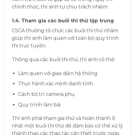
chính thức, thí sinh tự chịu trách nhiệm.
1.4. Tham gia các buổi thi thử tập trung
CSCA thường tổ chức các buổi thi thử nhằm
giúp thí sinh làm quen với toàn bộ quy trình
thi trực tuyến.
Thông qua các buổi thi thử, thí sinh có thể:
Làm quen với giao diện hệ thống.
Thực hành xác minh danh tính.
Cách bố trí camera phụ
Quy trình làm bài
Thí sinh phải tham gia thử và hoàn thành ít
nhất một buổi thi thử để đảm bảo có thể xử lý
thành thạo các thao tác cần thiết trước ngày