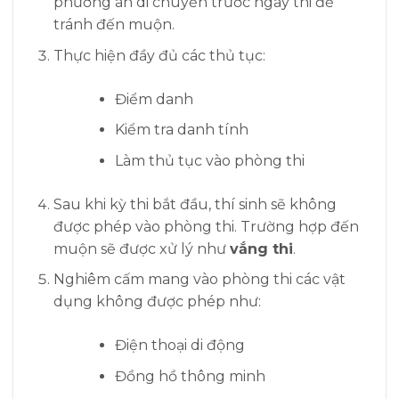
phương án di chuyển trước ngày thi để
tránh đến muộn.
Thực hiện đầy đủ các thủ tục:
Điểm danh
Kiểm tra danh tính
Làm thủ tục vào phòng thi
Sau khi kỳ thi bắt đầu, thí sinh sẽ không
được phép vào phòng thi. Trường hợp đến
muộn sẽ được xử lý như
vắng thi
.
Nghiêm cấm mang vào phòng thi các vật
dụng không được phép như:
Điện thoại di động
Đồng hồ thông minh