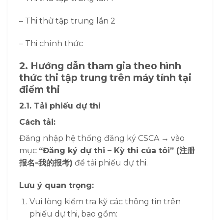
– Thi thử tập trung lần 2
– Thi chính thức
2. Hướng dẫn tham gia theo hình
thức thi tập trung trên máy tính tại
điểm thi
2.1. Tải phiếu dự thi
Cách tải:
Đăng nhập hệ thống đăng ký CSCA → vào
mục
“Đăng ký dự thi – Kỳ thi của tôi” (注册
报名-我的报考)
để tải phiếu dự thi.
Lưu ý quan trọng:
Vui lòng kiểm tra kỹ các thông tin trên
phiếu dự thi, bao gồm: