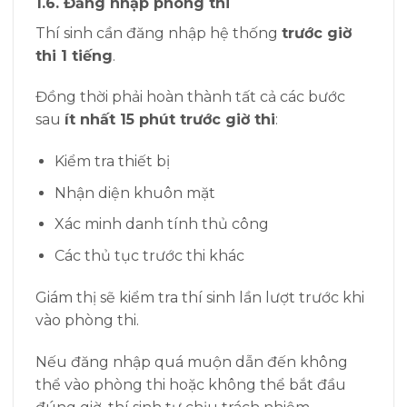
1.6. Đăng nhập phòng thi
Thí sinh cần đăng nhập hệ thống
trước giờ
thi 1 tiếng
.
Đồng thời phải hoàn thành tất cả các bước
sau
ít nhất 15 phút trước giờ thi
:
Kiểm tra thiết bị
Nhận diện khuôn mặt
Xác minh danh tính thủ công
Các thủ tục trước thi khác
Giám thị sẽ kiểm tra thí sinh lần lượt trước khi
vào phòng thi.
Nếu đăng nhập quá muộn dẫn đến không
thể vào phòng thi hoặc không thể bắt đầu