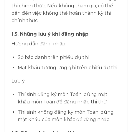
thi chính thức. Nếu không tham gia, có thể
dẫn đến việc không thể hoàn thành kỳ thi
chính thức.
1.5. Những lưu ý khi đăng nhập
Hướng dẫn đăng nhập:
Số báo danh trên phiếu dự thi
Mật khẩu tương ứng ghi trên phiếu dự thi
Lưu ý:
Thí sinh đăng ký môn Toán: dùng mật
khẩu môn Toán để đăng nhập thi thử.
Thí sinh không đăng ký môn Toán: dùng
mật khẩu của môn khác để đăng nhập.