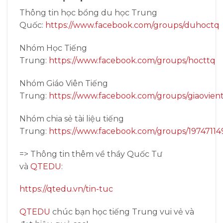
Thông tin học bổng du học Trung
Quốc:
https://www.facebook.com/groups/duhoctq
Nhóm Học Tiếng
Trung:
https://www.facebook.com/groups/hocttq
Nhóm Giáo Viên Tiếng
Trung:
https://www.facebook.com/groups/giaovient
Nhóm chia sẻ tài liệu tiếng
Trung:
https://www.facebook.com/groups/1974711
=> Thông tin thêm về thầy Quốc Tư
và
QTEDU
:
https://qtedu.vn/tin-tuc
QTEDU
chúc bạn học tiếng Trung vui vẻ và