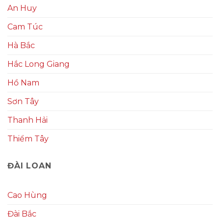
An Huy
Cam Túc
Hà Bắc
Hắc Long Giang
Hồ Nam
Sơn Tây
Thanh Hải
Thiểm Tây
ĐÀI LOAN
Cao Hùng
Đài Bắc