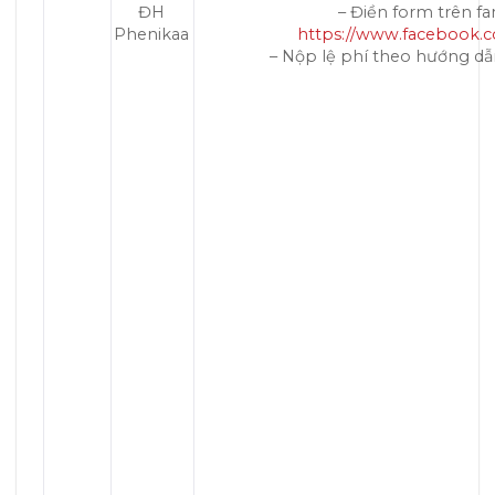
ĐH
– Điền form trên f
Phenikaa
https://www.facebook.c
– Nộp lệ phí theo hướng dẫ