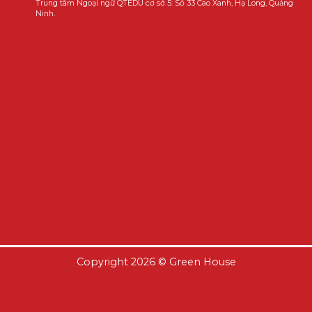
Trung tâm Ngoại ngữ QTEDU cơ sở 5: Số 33 Cao Xanh, Hạ Long, Quảng
Ninh.
Copyright 2026 ©
Green House