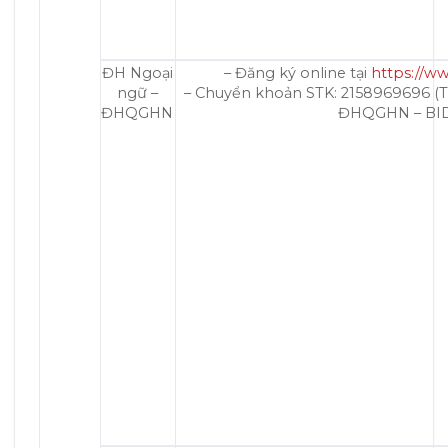
ĐH Ngoại
– Đăng ký online tại
https://ww
ngữ –
– Chuyển khoản STK: 2158969696 (
ĐHQGHN
ĐHQGHN – BI