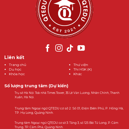
Liên kết
Trang chủ
Thư viện
Du học
Thi HSK (K)
Khóa học
Khác
Số lượng trung tâm (Dự kiến)
Trụ sở Hà Nội: Toà nhà Times Tower, 35 Lê Văn Lương, Nhân Chính, Thanh
Xuân, Hà Nội.
Trung tâm Ngoại ngữ QTEDU cơ sở 2: Số 01, Điện Biên Phủ, P. Hồng Hà,
TP. Hạ Long, Quảng Ninh.
Trung tâm Ngoại ngữ QTEDU cơ sở 3: Tầng 3, số 125 Bái Tử Long, P. Cẩm
Trung, TP. Cẩm Phả, Quảng Ninh.