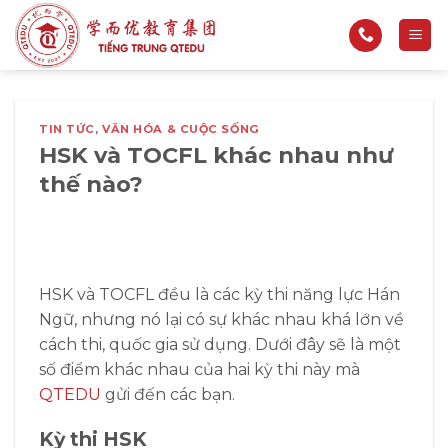
Bỏ
qua
nội
dung
TIN TỨC
,
VĂN HÓA & CUỘC SỐNG
HSK và TOCFL khác nhau như
thế nào?
HSK và TOCFL đều là các kỳ thi năng lực Hán
Ngữ, nhưng nó lại có sự khác nhau khá lớn về
cách thi, quốc gia sử dụng. Dưới đây sẽ là một
số điểm khác nhau của hai kỳ thi này mà
QTEDU
gửi đến các bạn.
Kỳ thi HSK