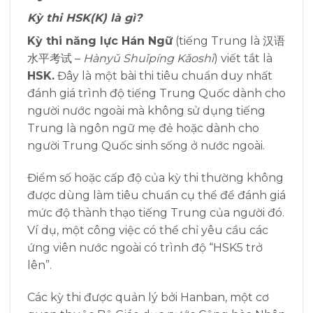
Kỳ thi HSK(K) là gì?
Kỳ thi năng lực Hán Ngữ
(tiếng Trung là
汉语
水平考试
–
H
ànyǔ Shuǐpíng Kǎoshì
) viết tắt là
HSK.
Đây là một bài thi tiêu chuẩn duy nhất
đánh giá trình độ tiếng Trung Quốc dành cho
người nước ngoài mà không sử dụng tiếng
Trung là ngôn ngữ mẹ đẻ hoặc dành cho
người Trung Quốc sinh sống ở nước ngoài.
Điểm số hoặc cấp độ của kỳ thi thường không
được dùng làm tiêu chuẩn cụ thể để đánh giá
mức độ thành thạo tiếng Trung của người đó.
Ví dụ, một công việc có thể chỉ yêu cầu các
ứng viên nước ngoài có trình độ “HSK5 trở
lên”.
Các kỳ thi được quản lý bởi Hanban, một cơ