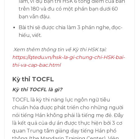
làm, ví dụ bạn thi HSK 6 tổng điểm của ban
trên 180 và đu có một phần bạn dưới 60
bạn vẫn đậu.
Bài thi sẽ được chia làm 3 phần nghe, đọc-
hiểu, viết.
Xem thêm thông tin về Kỳ thi HSK tại:
https://qtedu.vn/hsk-la-gi-chung-chi-HSK-bai-
thi-va-cap-bac.html
Kỳ thi TOCFL
Kỳ thi TOCFL là gì?
TOCFL là kỳ thi năng lực ngôn ngữ tiêu
chuẩn hóa được phát triển cho những người
nói tiếng Hán không phải là tiếng mẹ đẻ. Đây
là kết quả của dự án được thực hiện bởi 3 cơ
quan Trung tâm giảng dạy tiếng Hán phổ
thông (the Mandarin Training Center), Viện