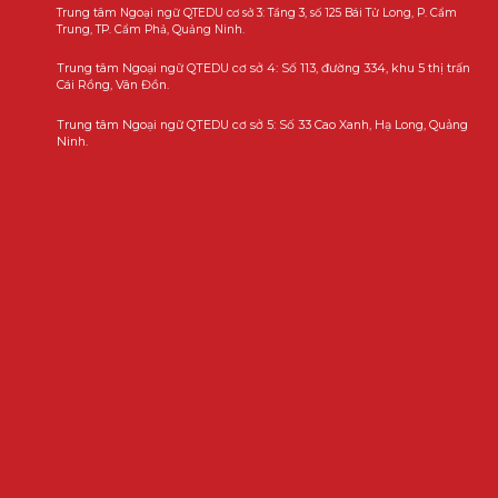
Trung tâm Ngoại ngữ QTEDU cơ sở 3: Tầng 3, số 125 Bái Tử Long, P. Cẩm
Trung, TP. Cẩm Phả, Quảng Ninh.
Trung tâm Ngoại ngữ QTEDU cơ sở 4: Số 113, đường 334, khu 5 thị trấn
Cái Rồng, Vân Đồn.
Trung tâm Ngoại ngữ QTEDU cơ sở 5: Số 33 Cao Xanh, Hạ Long, Quảng
Ninh.