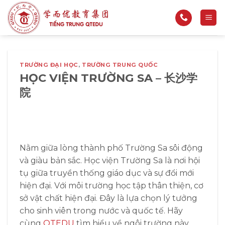
Bỏ
qua
nội
dung
TRƯỜNG ĐẠI HỌC
,
TRƯỜNG TRUNG QUỐC
HỌC VIỆN TRƯỜNG SA – 长沙学
院
Nằm giữa lòng thành phố Trường Sa sôi động
và giàu bản sắc. Học viện Trường Sa là nơi hội
tụ giữa truyền thống giáo dục và sự đổi mới
hiện đại. Với môi trường học tập thân thiện, cơ
sở vật chất hiện đại. Đây là lựa chọn lý tưởng
cho sinh viên trong nước và quốc tế. Hãy
cùng
QTEDU
tìm hiểu về ngôi trường này