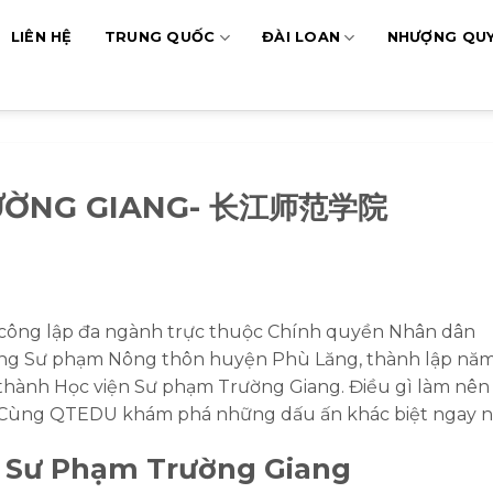
LIÊN HỆ
TRUNG QUỐC
ĐÀI LOAN
NHƯỢNG QU
RƯỜNG GIANG- 长江师范学院
 công lập đa ngành trực thuộc Chính quyền Nhân dân
ờng Sư phạm Nông thôn huyện Phù Lăng, thành lập nă
 thành Học viện Sư phạm Trường Giang. Điều gì làm nên
? Cùng QTEDU khám phá những dấu ấn khác biệt ngay n
ện Sư Phạm Trường Giang