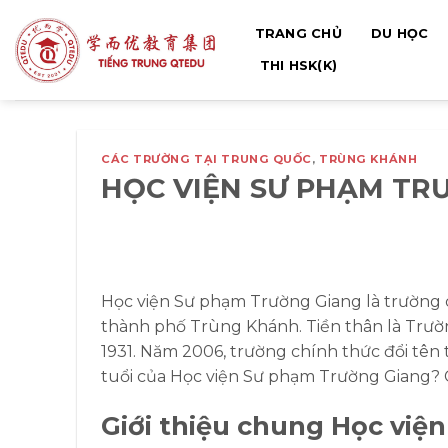
Bỏ
TRANG CHỦ
DU HỌC
qua
nội
THI HSK(K)
dung
CÁC TRƯỜNG TẠI TRUNG QUỐC
,
TRÙNG KHÁNH
HỌC VIỆN SƯ PHẠM T
Học viện Sư phạm Trường Giang là trường
thành phố Trùng Khánh. Tiền thân là Trư
1931. Năm 2006, trường chính thức đổi tên
tuổi của Học viện Sư phạm Trường Giang
Giới thiệu chung Học vi