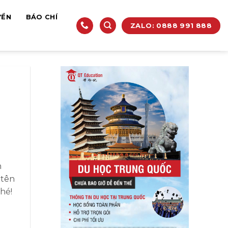
YỀN
BÁO CHÍ
ZALO: 0888 991 888
m
 tên
hé!