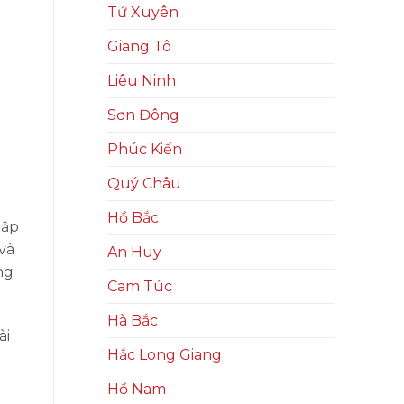
Tứ Xuyên
Giang Tô
Liêu Ninh
Sơn Đông
Phúc Kiến
Quý Châu
Hồ Bắc
lập
và
An Huy
ng
Cam Túc
Hà Bắc
ài
Hắc Long Giang
Hồ Nam