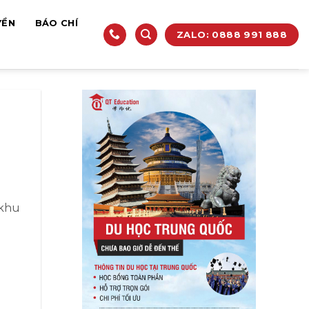
YỀN
BÁO CHÍ
ZALO: 0888 991 888
 khu