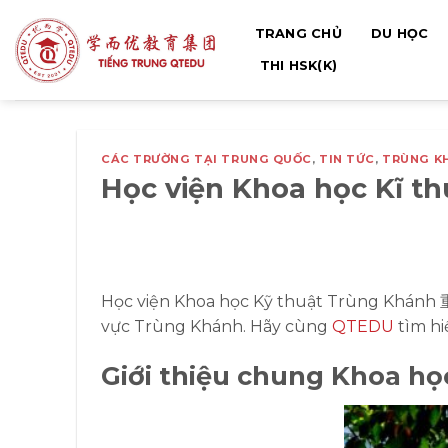
Bỏ
TRANG CHỦ
DU HỌC
qua
nội
THI HSK(K)
dung
CÁC TRƯỜNG TẠI TRUNG QUỐC
,
TIN TỨC
,
TRÙNG K
Học viện Khoa học Kĩ
Học viện Khoa học Kỹ thuật Trùng Khán
vực Trùng Khánh. Hãy cùng
QTEDU
tìm hi
Giới thiệu chung Khoa h