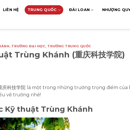
LIÊN HỆ
TRUNG QUỐC
ĐÀI LOAN
NHƯỢNG QU
HÁNH
,
TRƯỜNG ĐẠI HỌC
,
TRƯỜNG TRUNG QUỐC
 thuật Trùng Khánh (重庆科技学院)
h 重庆科技学院 là một trong những trường trọng điểm của
ểu về trường nhé!
ọc Kỹ thuật Trùng Khánh