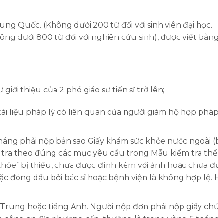
ng Quốc. (Không dưới 200 từ đối với sinh viên đại học.
hông dưới 800 từ đối với nghiên cứu sinh), được viết bằn
ư giới thiệu của 2 phó giáo sư tiến sĩ trở lên;
tài liệu pháp lý có liên quan của người giám hộ hợp phá
tháng phải nộp bản sao Giấy khám sức khỏe nước ngoài (
ểm tra theo đúng các mục yêu cầu trong Mẫu kiểm tra thể
 khỏe” bị thiếu, chưa được đính kèm với ảnh hoặc chưa đ
c đóng dấu bởi bác sĩ hoặc bệnh viện là không hợp lệ. 
g Trung hoặc tiếng Anh. Người nộp đơn phải nộp giấy ch