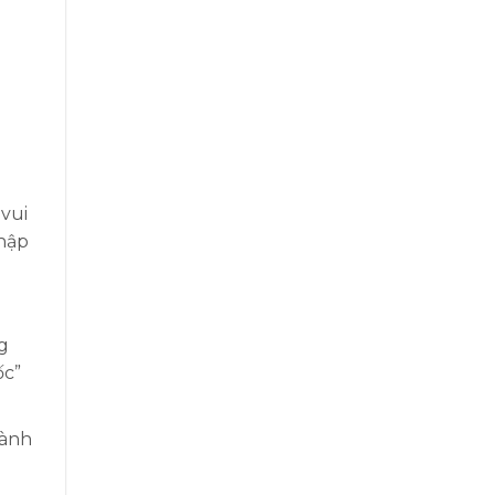
 vui
nhập
g
ốc”
hành