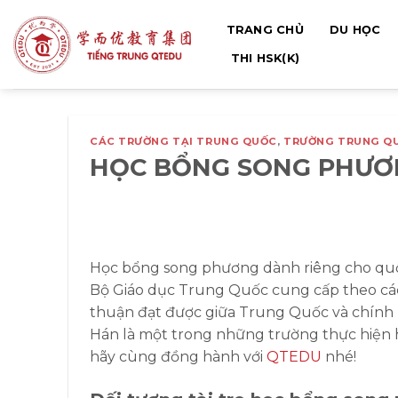
Bỏ
TRANG CHỦ
DU HỌC
qua
nội
THI HSK(K)
dung
CÁC TRƯỜNG TẠI TRUNG QUỐC
,
TRƯỜNG TRUNG Q
HỌC BỔNG SONG PHƯƠN
Học bổng song phương dành riêng cho quố
Bộ Giáo dục Trung Quốc cung cấp theo các 
thuận đạt được giữa Trung Quốc và chính p
Hán là một trong những trường thực hiện h
hãy cùng đồng hành với
QTEDU
nhé!