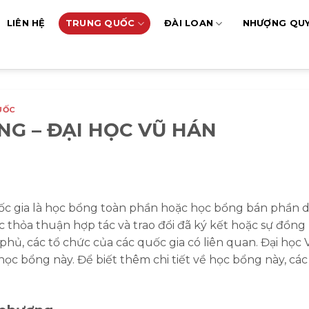
LIÊN HỆ
TRUNG QUỐC
ĐÀI LOAN
NHƯỢNG QU
UỐC
G – ĐẠI HỌC VŨ HÁN
c gia là học bổng toàn phần hoặc học bổng bán phần 
thỏa thuận hợp tác và trao đổi đã ký kết hoặc sự đồng
hủ, các tổ chức của các quốc gia có liên quan. Đại học 
ọc bổng này. Để biết thêm chi tiết về học bổng này, các