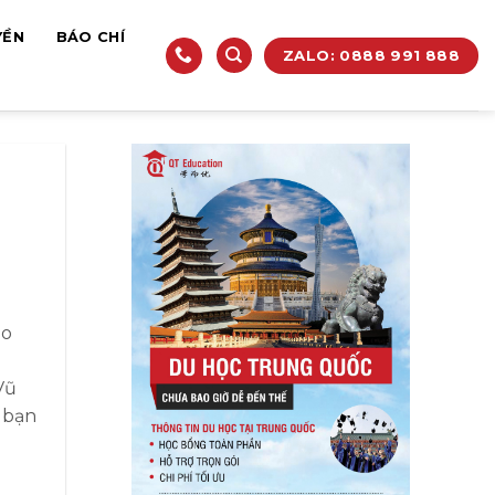
YỀN
BÁO CHÍ
ZALO: 0888 991 888
do
Vũ
 bạn