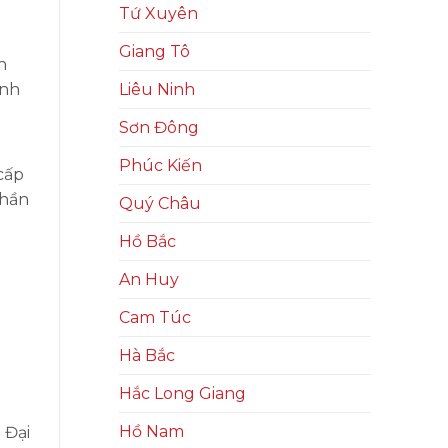
Tứ Xuyên
Giang Tô
h
inh
Liêu Ninh
Sơn Đông
Phúc Kiến
cấp
phần
Quý Châu
Hồ Bắc
An Huy
Cam Túc
Hà Bắc
Hắc Long Giang
Hồ Nam
 Đại