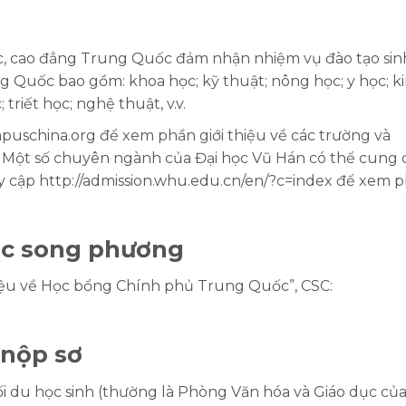
c, cao đẳng Trung Quốc đảm nhận nhiệm vụ đào tạo sin
 Quốc bao gồm: khoa học; kỹ thuật; nông học; y học; k
; triết học; nghệ thuật, v.v.
mpuschina.org để xem phần giới thiệu về các trường và
Một số chuyên ngành của Đại học Vũ Hán có thể cung 
ruy cập http://admission.whu.edu.cn/en/?c=index để xem 
ọc song phương
 thiệu về Học bổng Chính phủ Trung Quốc”, CSC:
 nộp sơ
 du học sinh (thường là Phòng Văn hóa và Giáo dục của