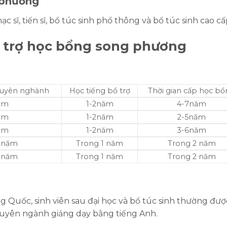
 phương
 sĩ, tiến sĩ,
bổ túc sinh phổ thông và bổ túc sinh cao cấ
i trợ học bổng song phương
chuyên nghành
Học tiếng bổ trợ
Thời gian cấp học b
ăm
1-2năm
4-7năm
ăm
1-2năm
2-5năm
ăm
1-2năm
3-6năm
1 năm
Trong 1 năm
Trong 2 năm
1 năm
Trong 1 năm
Trong 2 năm
g Quốc, sinh viên sau đại học và bổ túc sinh thường đượ
huyên ngành giảng dạy bằng tiếng Anh.