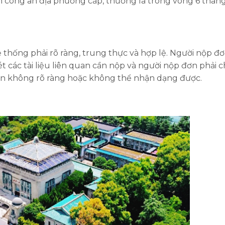
n công an địa phương cấp, thường là trong vòng 6 thán
hệ thống phải rõ ràng, trung thực và hợp lệ. Người nộp đ
 các tài liệu liên quan cần nộp và người nộp đơn phải c
 lên không rõ ràng hoặc không thể nhận dạng được.