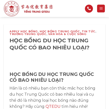
Bỏ
qua
nội
dung
APPLY HỌC BỔNG
,
HỌC BỔNG TRUNG QUỐC
,
TIN TỨC
,
TRƯỜNG TRUNG QUỐC
,
VĂN HÓA & CUỘC SỐNG
HỌC BỔNG DU HỌC TRUNG
QUỐC CÓ BAO NHIÊU LOẠI?
HỌC BỔNG DU HỌC TRUNG QUỐC
CÓ BAO NHIÊU LOẠI?
Hẳn là có nhiều bạn còn thắc mắc học bổng
du học Trung Quốc có bao nhiêu loại và cụ
thể đó là những loại học bổng nào đúng
không? Hãy cùng
QTEDU
tìm hiểu nhé!