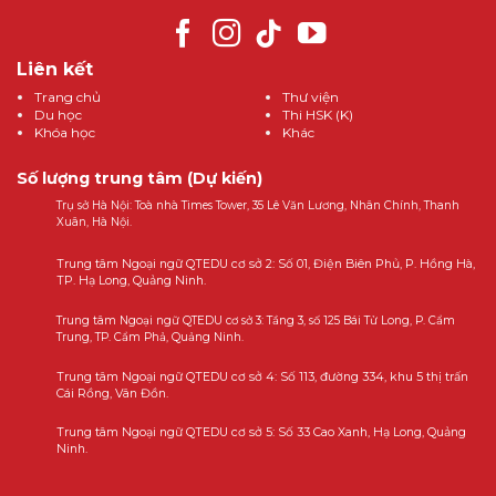
Liên kết
Trang chủ
Thư viện
Du học
Thi HSK (K)
Khóa học
Khác
Số lượng trung tâm (Dự kiến)
Trụ sở Hà Nội: Toà nhà Times Tower, 35 Lê Văn Lương, Nhân Chính, Thanh
Xuân, Hà Nội.
Trung tâm Ngoại ngữ QTEDU cơ sở 2: Số 01, Điện Biên Phủ, P. Hồng Hà,
TP. Hạ Long, Quảng Ninh.
Trung tâm Ngoại ngữ QTEDU cơ sở 3: Tầng 3, số 125 Bái Tử Long, P. Cẩm
Trung, TP. Cẩm Phả, Quảng Ninh.
Trung tâm Ngoại ngữ QTEDU cơ sở 4: Số 113, đường 334, khu 5 thị trấn
Cái Rồng, Vân Đồn.
Trung tâm Ngoại ngữ QTEDU cơ sở 5: Số 33 Cao Xanh, Hạ Long, Quảng
Ninh.