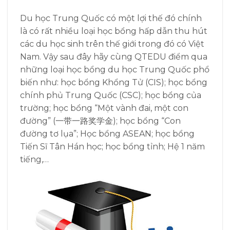
Du học Trung Quốc có một lợi thế đó chính
là có rất nhiều loại học bổng hấp dẫn thu hút
các du học sinh trên thế giới trong đó có Việt
Nam. Vậy sau đây hãy cùng QTEDU điểm qua
những loại học bổng du học Trung Quốc phổ
biến như: học bổng Khổng Tử (CIS); học bổng
chính phủ Trung Quốc (CSC); học bổng của
trường; học bổng “Một vành đai, một con
đường” (一带一路奖学金); học bổng “Con
đường tơ lụa”; Học bổng ASEAN; học bổng
Tiến Sĩ Tân Hán học; học bổng tỉnh; Hệ 1 năm
tiếng,…