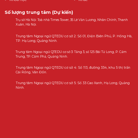
Số lượng trung tâm (Dự kiến)
Trụ sở Hà Nội: Toà nhà Times Tower, 35 Lê Văn Lương, Nhân Chính, Thanh
Xuân, Hà Nội.
Trung tâm Ngoại ngữ QTEDU cơ sở 2: Số 01, Điện Biên Phủ, P. Hồng Hà,
TP. Hạ Long, Quảng Ninh.
Trung tâm Ngoại ngữ QTEDU cơ sở 3: Tầng 3, số 125 Bái Tử Long, P. Cẩm
Trung, TP. Cẩm Phả, Quảng Ninh.
Trung tâm Ngoại ngữ QTEDU cơ sở 4: Số 113, đường 334, khu 5 thị trấn
Cái Rồng, Vân Đồn.
Trung tâm Ngoại ngữ QTEDU cơ sở 5: Số 33 Cao Xanh, Hạ Long, Quảng
Ninh.