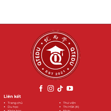
Liên kết
Trang chủ
Thư viện
Du học
Thi HSK (K)
Khóa học
Khác