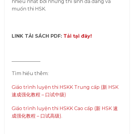
nhiều nhất bởi những thí sinh đã đang và
muốn thi HSK.
LINK TẢI SÁCH PDF:
Tải tại đây!
____________
Tìm hiểu thêm:
Giáo trình luyện thi HSKK Trung cấp (新 HSK
速成强化教程 – 口试中级)
Giáo trình luyện thi HSKK Cao cấp (新 HSK 速
成强化教程 – 口试高级).