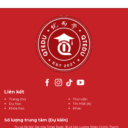
Liên kết
Trang chủ
Thư viện
Du học
Thi HSK (K)
Khóa học
Khác
Số lượng trung tâm (Dự kiến)
Trụ sở Hà Nội: Toà nhà Times Tower, 35 Lê Văn Lương, Nhân Chính, Thanh