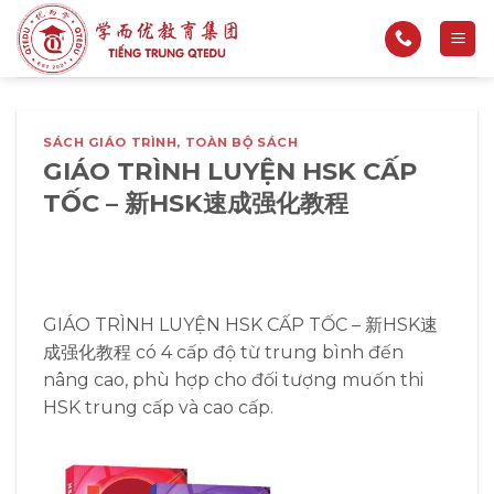
Bỏ
qua
nội
dung
SÁCH GIÁO TRÌNH
,
TOÀN BỘ SÁCH
GIÁO TRÌNH LUYỆN HSK CẤP
TỐC – 新HSK速成强化教程
GIÁO TRÌNH LUYỆN HSK CẤP TỐC – 新HSK速
成强化教程 có 4 cấp độ từ trung bình đến
nâng cao, phù hợp cho đối tượng muốn thi
HSK trung cấp và cao cấp.