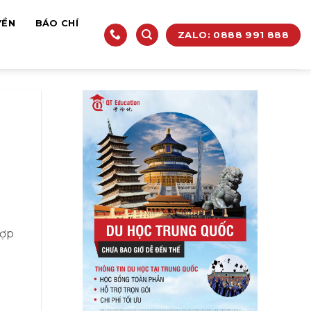
YỀN
BÁO CHÍ
ZALO: 0888 991 888
hợp