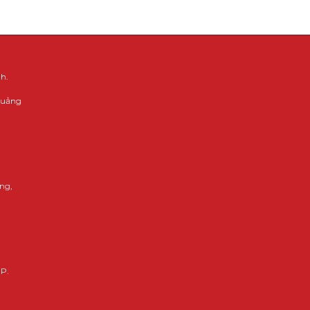
h.
 Quảng
ng,
HP.