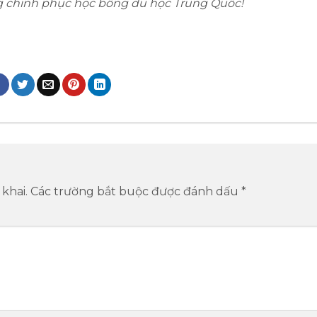
g chinh phục học bổng du học Trung Quốc!
khai.
Các trường bắt buộc được đánh dấu
*