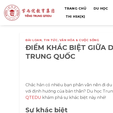
Bỏ
TRANG CHỦ
DU HỌC
qua
nội
THI HSK(K)
dung
ĐÀI LOAN
,
TIN TỨC
,
VĂN HÓA & CUỘC SỐNG
ĐIỂM KHÁC BIỆT GIỮA 
TRUNG QUỐC
Chắc hẳn có nhiều bạn phân vân nên đi du
với định hướng của bản thân? Du học Tru
QTEDU
khám phá sự khác biệt này nhé!
Sự khác biệt