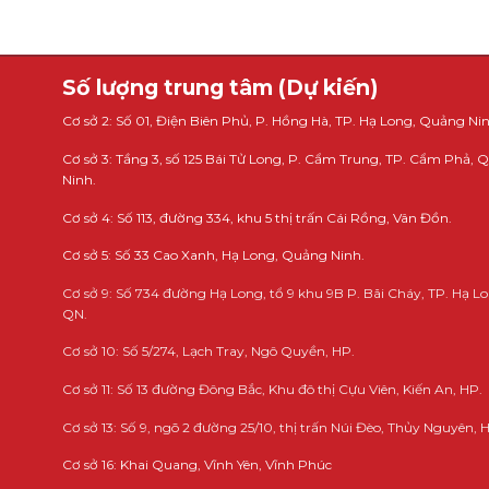
Số lượng trung tâm (Dự kiến)
Cơ sở 2: Số 01, Điện Biên Phủ, P. Hồng Hà, TP. Hạ Long, Quảng Nin
Cơ sở 3: Tầng 3, số 125 Bái Tử Long, P. Cẩm Trung, TP. Cẩm Phả,
Ninh.
Cơ sở 4: Số 113, đường 334, khu 5 thị trấn Cái Rồng, Vân Đồn.
Cơ sở 5: Số 33 Cao Xanh, Hạ Long, Quảng Ninh.
Cơ sở 9: Số 734 đường Hạ Long, tổ 9 khu 9B P. Bãi Cháy, TP. Hạ Lo
QN.
Cơ sở 10: Số 5/274, Lạch Tray, Ngô Quyền, HP.
Cơ sở 11: Số 13 đường Đông Bắc, Khu đô thị Cựu Viên, Kiến An, HP.
Cơ sở 13: Số 9, ngõ 2 đường 25/10, thị trấn Núi Đèo, Thủy Nguyên, 
Cơ sở 16: Khai Quang, Vĩnh Yên, Vĩnh Phúc