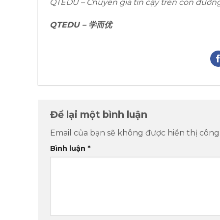
QTEDU – Chuyên gia tin cậy trên con đườn
QTEDU –
学而优
Để lại một bình luận
Email của bạn sẽ không được hiển thị công 
Bình luận
*