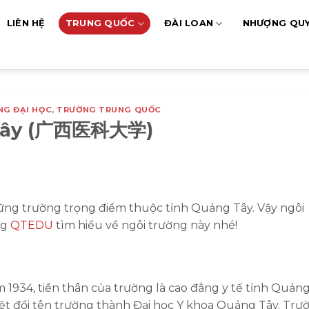
LIÊN HỆ
TRUNG QUỐC
ĐÀI LOAN
NHƯỢNG QU
NG ĐẠI HỌC
,
TRƯỜNG TRUNG QUỐC
 Tây (广西医科大学)
ững trường trọng điểm thuộc tỉnh Quảng Tây. Vậy ngôi
ng
QTEDU
tìm hiểu về ngôi trường này nhé!
 1934, tiền thân của trường là cao đẳng y tế tỉnh Quản
ệt đổi tên trường thành Đại học Y khoa Quảng Tây.
Trư