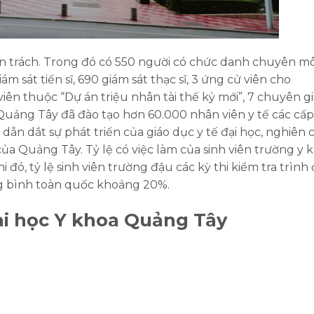
ên trách. Trong đó có 550 người có chức danh chuyên m
m sát tiến sĩ, 690 giám sát thạc sĩ, 3 ứng cử viên cho
iên thuộc “Dự án triệu nhân tài thế kỷ mới”, 7 chuyên gi
Quảng Tây
đã đào tạo hơn 60.000 nhân viên y tế các cấp
 dẫn dắt sự phát triển của giáo dục y tế đại học, nghiên
của Quảng Tây. Tỷ lệ có việc làm của sinh viên trường y 
ó, tỷ lệ sinh viên trường đậu các kỳ thi kiểm tra trình
ung bình toàn quốc khoảng 20%.
i học Y khoa Quảng Tây