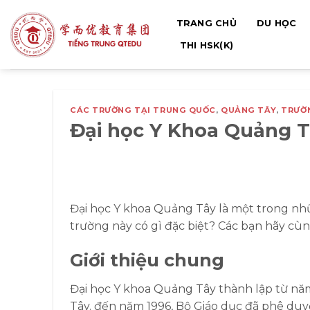
Bỏ
TRANG CHỦ
DU HỌC
qua
nội
THI HSK(K)
dung
CÁC TRƯỜNG TẠI TRUNG QUỐC
,
QUẢNG TÂY
,
TRƯỜ
Đại học Y Khoa Quảng
Đại học Y khoa Quảng Tây là một trong nh
trường này có gì đặc biệt? Các bạn hãy cù
Giới thiệu chung
Đại học Y khoa Quảng Tây thành lập từ năm
Tây. đến năm 1996, Bộ Giáo dục đã phê duy