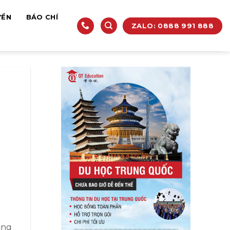
YỀN
BÁO CHÍ
ZALO: 0888 991 888
g
ờng