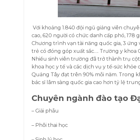
Với khoảng 1.840 đội ngũ giảng viên chuy
cao, 620 người có chức danh cấp phó, 178 giá
Chương trình vạn tài năng quốc gia, 3 ứng v
trẻ có đóng góp xuất sắc….
Trường y khoa 
Nhiều sinh viên trường đã trở thành trụ cột
khoa học y tế và các dịch vụ y tế-sức khỏe 
Quảng Tây đạt trên 90% mỗi năm. Trong khi đ
bác sĩ lâm sàng quốc gia cao hơn tỷ lệ tr
Chuyên ngành đào tạo
Đạ
– Giải phẫu
– Phôi thai học
– Sinh lý học