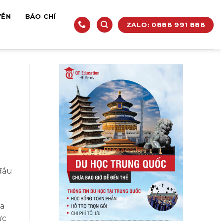
YỀN
BÁO CHÍ
ZALO: 0888 991 888
đầu
ủa
ực