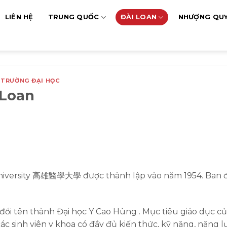
LIÊN HỆ
TRUNG QUỐC
ĐÀI LOAN
NHƯỢNG QU
,
TRƯỜNG ĐẠI HỌC
 Loan
University 高雄醫學大學 được thành lập vào năm 1954. Ban 
đổi tên thành Đại học Y Cao Hùng . Mục tiêu giáo dục c
c sinh viên y khoa có đầy đủ kiến thức, kỹ năng, năng l