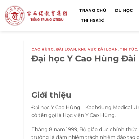
Bỏ
TRANG CHỦ
DU HỌC
qua
nội
THI HSK(K)
dung
CAO HÙNG
,
ĐÀI LOAN
,
KHU VỰC ĐÀI LOAN
,
TIN TỨC
Đại học Y Cao Hùng Đài
Giới thiệu
Đại học Y Cao Hùng – Kaohsiung Medical 
có tên gọi là Học viện Y Cao Hùng.
Tháng 8 năm 1999, Bộ giáo dục chính thức 
trường là đảm nhiệm trách nhiệm đào tạo cá