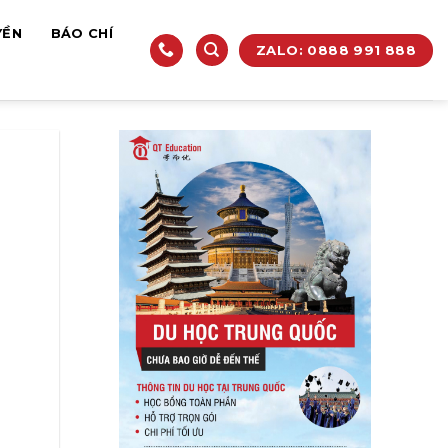
YỀN
BÁO CHÍ
ZALO: 0888 991 888