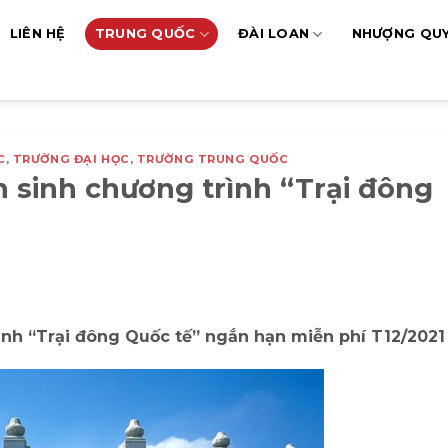
LIÊN HỆ
TRUNG QUỐC
ĐÀI LOAN
NHƯỢNG QU
C
,
TRƯỜNG ĐẠI HỌC
,
TRƯỜNG TRUNG QUỐC
 sinh chương trình “Trại đông
ình “
Trại đông Quốc tế
”
ngắn hạn miễn phí T12/2021