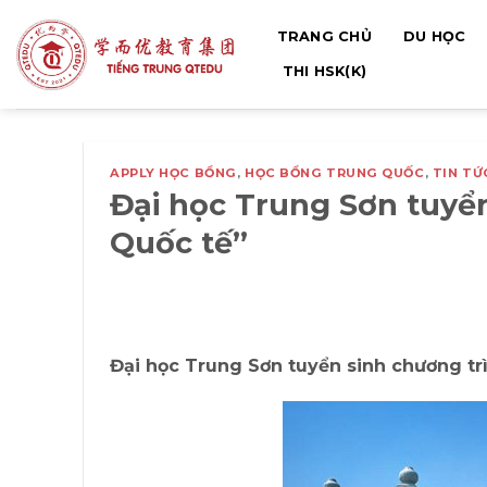
Bỏ
TRANG CHỦ
DU HỌC
qua
nội
THI HSK(K)
dung
APPLY HỌC BỔNG
,
HỌC BỔNG TRUNG QUỐC
,
TIN TỨ
Đại học Trung Sơn tuyển
Quốc tế”
Đại học
Trung Sơn tuyển sinh
chương tr