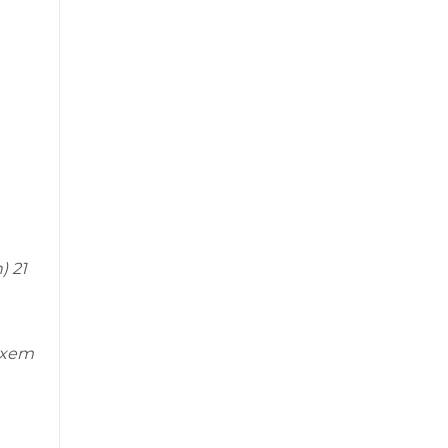
) 21
ể xem