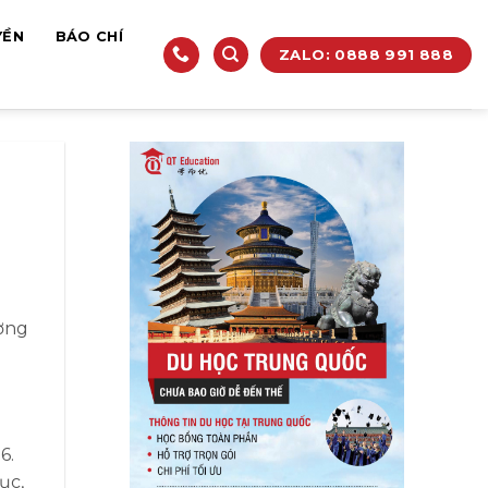
YỀN
BÁO CHÍ
ZALO: 0888 991 888
ường
6.
ục,