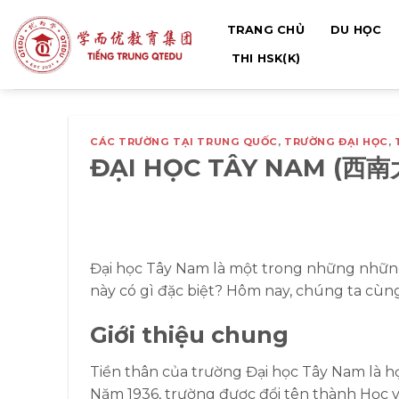
Bỏ
TRANG CHỦ
DU HỌC
qua
nội
THI HSK(K)
dung
CÁC TRƯỜNG TẠI TRUNG QUỐC
,
TRƯỜNG ĐẠI HỌC
,
ĐẠI HỌC TÂY NAM (西南
Đại học Tây Nam là một trong những những
này có gì đặc biệt? Hôm nay, chúng ta cù
Giới thiệu chung
Tiền thân của trường Đại học Tây Nam là
Năm 1936, trường được đổi tên thành Học v