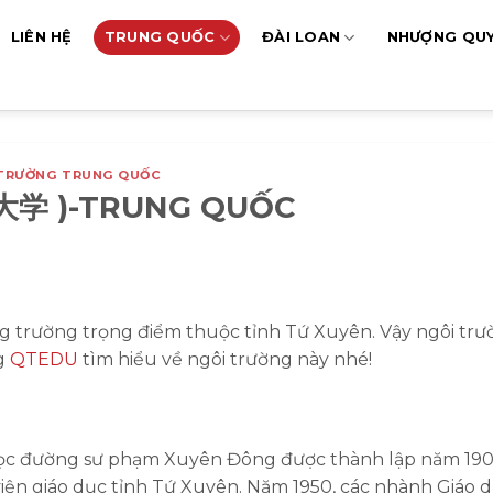
LIÊN HỆ
TRUNG QUỐC
ĐÀI LOAN
NHƯỢNG QU
TRƯỜNG TRUNG QUỐC
大学 )-TRUNG QUỐC
 trường trọng điểm thuộc tỉnh Tứ Xuyên. Vậy ngôi tr
ng
QTEDU
tìm hiểu về ngôi trường này nhé!
 học đường sư phạm Xuyên Đông được thành lập năm 190
iện giáo dục tỉnh Tứ Xuyên. Năm 1950, các nhành Giáo d