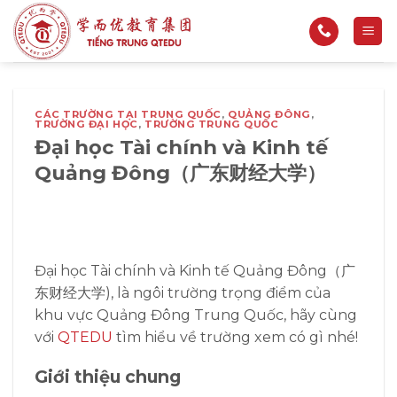
Bỏ
qua
nội
dung
CÁC TRƯỜNG TẠI TRUNG QUỐC
,
QUẢNG ĐÔNG
,
TRƯỜNG ĐẠI HỌC
,
TRƯỜNG TRUNG QUỐC
Đại học Tài chính và Kinh tế
Quảng Đông（广东财经大学）
Đại học Tài chính và Kinh tế Quảng Đông（广
东财经大学), là ngôi trường trọng điểm của
khu vực Quảng Đông Trung Quốc, hãy cùng
với
QTEDU
tìm hiểu về trường xem có gì nhé!
Giới thiệu chung