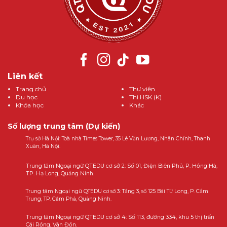
Liên kết
Trang chủ
Thư viện
Du học
Thi HSK (K)
Khóa học
Khác
Số lượng trung tâm (Dự kiến)
Trụ sở Hà Nội: Toà nhà Times Tower, 35 Lê Văn Lương, Nhân Chính, Thanh
Xuân, Hà Nội.
Trung tâm Ngoại ngữ QTEDU cơ sở 2: Số 01, Điện Biên Phủ, P. Hồng Hà,
TP. Hạ Long, Quảng Ninh.
Trung tâm Ngoại ngữ QTEDU cơ sở 3: Tầng 3, số 125 Bái Tử Long, P. Cẩm
Trung, TP. Cẩm Phả, Quảng Ninh.
Trung tâm Ngoại ngữ QTEDU cơ sở 4: Số 113, đường 334, khu 5 thị trấn
Cái Rồng, Vân Đồn.