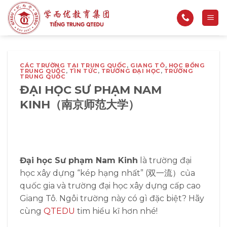
Bỏ
qua
nội
dung
CÁC TRƯỜNG TẠI TRUNG QUỐC
,
GIANG TÔ
,
HỌC BỔNG
TRUNG QUỐC
,
TIN TỨC
,
TRƯỜNG ĐẠI HỌC
,
TRƯỜNG
TRUNG QUỐC
ĐẠI HỌC SƯ PHẠM NAM
KINH（南京师范大学）
Đại học Sư phạm Nam Kinh
là trường đại
học xây dựng “kép hạng nhất” (双一流）của
quốc gia và trường đại học xây dựng cấp cao
Giang Tô. Ngôi trường này có gì đặc biệt? Hãy
cùng
QTEDU
tim hiểu kĩ hơn nhé!