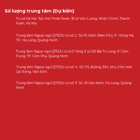
Số lượng trung tâm (Dự kiến)
Trụ sở Hà Nội: Toà nhà Times Tower, 35 Lê Văn Lương, Nhân Chính, Thanh
Xuân, Hà Nội.
Trung tâm Ngoại ngữ QTEDU cơ sở 2: Số 01, Điện Biên Phủ, P. Hồng Hà,
TP. Hạ Long, Quảng Ninh.
Trung tâm Ngoại ngữ QTEDU cơ sở 3: Tầng 3, số 125 Bái Tử Long, P. Cẩm
Trung, TP. Cẩm Phả, Quảng Ninh.
Trung tâm Ngoại ngữ QTEDU cơ sở 4: Số 113, đường 334, khu 5 thị trấn
Cái Rồng, Vân Đồn.
Trung tâm Ngoại ngữ QTEDU cơ sở 5: Số 33 Cao Xanh, Hạ Long, Quảng
Ninh.