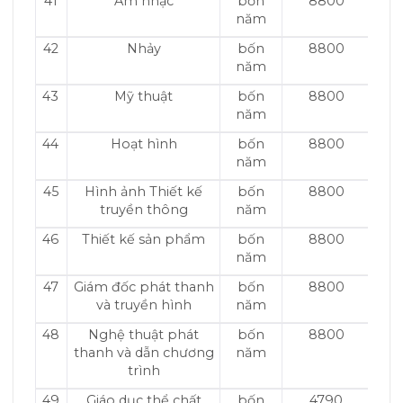
41
Âm nhạc
bốn
8800
năm
42
Nhảy
bốn
8800
năm
43
Mỹ thuật
bốn
8800
năm
44
Hoạt hình
bốn
8800
năm
45
Hình ảnh Thiết kế
bốn
8800
truyền thông
năm
46
Thiết kế sản phẩm
bốn
8800
năm
47
Giám đốc phát thanh
bốn
8800
và truyền hình
năm
48
Nghệ thuật phát
bốn
8800
thanh và dẫn chương
năm
trình
49
Giáo dục thể chất
bốn
4790