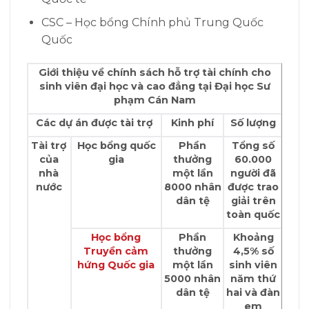
CSC – Học bổng Chính phủ Trung Quốc
Quốc
Giới thiệu về chính sách hỗ trợ tài chính cho
sinh viên đại học và cao đẳng tại Đại học Sư
phạm Cán Nam
Các dự án được tài trợ
Kinh phí
Số lượng
Tài trợ
Học bổng quốc
Phần
Tổng số
của
gia
thưởng
60.000
nhà
một lần
người đã
nước
8000 nhân
được trao
dân tệ
giải trên
toàn quốc
Học bổng
Phần
Khoảng
Truyền cảm
thưởng
4,5% số
hứng
Quốc gia
một lần
sinh viên
5000 nhân
năm thứ
dân tệ
hai và đàn
em