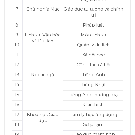
7
Chủ nghĩa Mác
Giáo dục tư tưởng và chính
trị
8
Pháp luật
9
Lịch sử, Văn hóa
Môn lịch sử
và Du lịch
10
Quản lý du lịch
11
Xã hội học
12
Công tác xã hội
13
Ngoại ngữ
Tiếng Anh
14
Tiếng Nhật
15
Tiếng Anh thương mại
16
Giải thích
17
Khoa học Giáo
Tâm lý học ứng dụng
dục
18
Sư phạm
19
Giáo dục mầm non