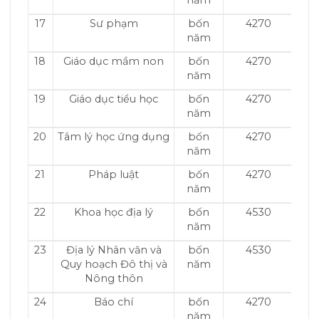
năm
17
Sư phạm
bốn
4270
năm
18
Giáo dục mầm non
bốn
4270
năm
19
Giáo dục tiểu học
bốn
4270
năm
20
Tâm lý học ứng dụng
bốn
4270
năm
21
Pháp luật
bốn
4270
năm
22
Khoa học địa lý
bốn
4530
năm
23
Địa lý Nhân văn và
bốn
4530
Quy hoạch Đô thị và
năm
Nông thôn
24
Báo chí
bốn
4270
năm