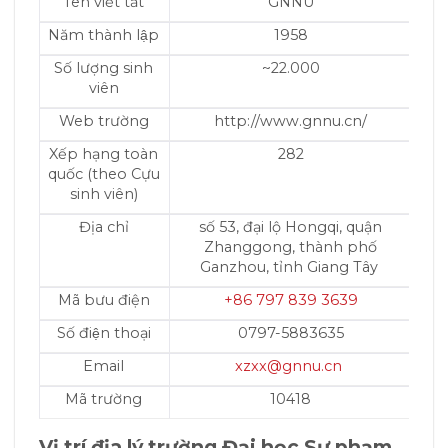
Tên viết tắt
GNNU
Năm thành lập
1958
Số lượng sinh
~22.000
viên
Web trường
http://www.gnnu.cn/
Xếp hạng toàn
282
quốc (theo Cựu
sinh viên)
Địa chỉ
số 53, đại lộ Hongqi, quận
Zhanggong, thành phố
Ganzhou, tỉnh Giang Tây
Mã bưu điện
+86 797 839 3639
Số điện thoại
0797-5883635
Email
xzxx@gnnu.cn
Mã trường
10418
Vị trí địa lý
trường Đại học Sư phạm