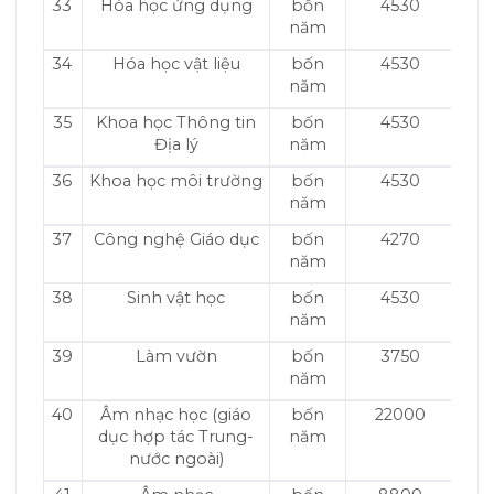
33
Hóa học ứng dụng
bốn
4530
năm
34
Hóa học vật liệu
bốn
4530
năm
35
Khoa học Thông tin
bốn
4530
Địa lý
năm
36
Khoa học môi trường
bốn
4530
năm
37
Công nghệ Giáo dục
bốn
4270
năm
38
Sinh vật học
bốn
4530
năm
39
Làm vườn
bốn
3750
năm
40
Âm nhạc học (giáo
bốn
22000
dục hợp tác Trung-
năm
nước ngoài)