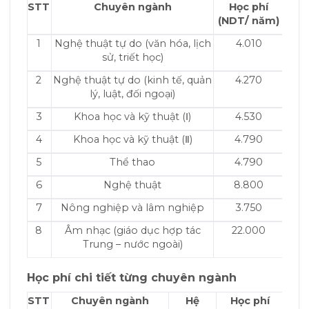
STT
Chuyên ngành
Học phí
(NDT/ năm)
1
Nghệ thuật tự do (văn hóa, lịch
4.010
sử, triết học)
2
Nghệ thuật tự do (kinh tế, quản
4.270
lý, luật, đối ngoại)
3
Khoa học và kỹ thuật (Ⅰ)
4.530
4
Khoa học và kỹ thuật (Ⅱ)
4.790
5
Thể thao
4.790
6
Nghệ thuật
8.800
7
Nông nghiệp và lâm nghiệp
3.750
8
Âm nhạc (giáo dục hợp tác
22.000
Trung – nước ngoài)
Học phí chi tiết từng chuyên ngành
STT
Chuyên ngành
Hệ
Học phí