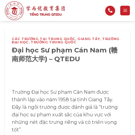
Bỏ
qua
nội
dung
CÁC TRƯỜNG TẠI TRUNG QUỐC
,
GIANG TÂY
,
TRƯỜNG
ĐẠI HỌC
,
TRƯỜNG TRUNG QUỐC
Đại học Sư phạm Cán Nam (赣
南师范大学) – QTEDU
Trường Đại học Sư phạm Cán Nam được
thành lập vào năm 1958 tại tỉnh Giang Tây.
Đây là ngôi trường được đánh giá là “trường
đại học sư phạm xuất sắc của khu vực với
những nét đặc trưng riêng và có triển vọng
tốt”.