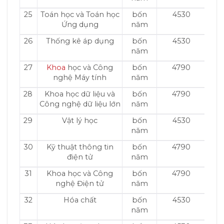
25
Toán học và Toán học
bốn
4530
Ứng dụng
năm
26
Thống kê áp dụng
bốn
4530
năm
27
Khoa
học và Công
bốn
4790
nghệ Máy tính
năm
28
Khoa học dữ liệu và
bốn
4790
Công nghệ dữ liệu lớn
năm
29
Vật lý học
bốn
4530
năm
30
Kỹ thuật thông tin
bốn
4790
điện tử
năm
31
Khoa học và Công
bốn
4790
nghệ Điện tử
năm
32
Hóa chất
bốn
4530
năm