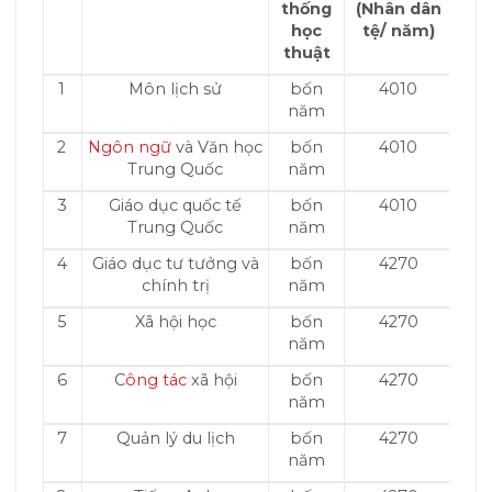
thống
(Nhân dân
học
tệ/ năm)
thuật
1
Môn lịch sử
bốn
4010
năm
2
Ngôn ngữ
và Văn học
bốn
4010
Trung Quốc
năm
3
Giáo dục quốc tế
bốn
4010
Trung Quốc
năm
4
Giáo dục tư tưởng và
bốn
4270
chính trị
năm
5
Xã hội học
bốn
4270
năm
6
C
ông tác
xã hội
bốn
4270
năm
7
Quản lý du lịch
bốn
4270
năm