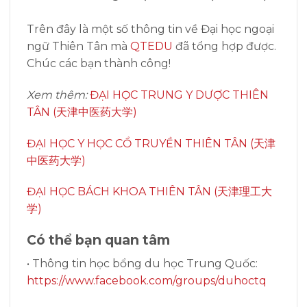
Trên đây là một số thông tin về Đại học ngoại
ngữ Thiên Tân mà
QTEDU
đã tổng hợp được.
Chúc các bạn thành công!
Xem thêm:
ĐẠI HỌC TRUNG Y DƯỢC THIÊN
TÂN (天津中医药大学)
ĐẠI HỌC Y HỌC CỔ TRUYỀN THIÊN TÂN (天津
中医药大学)
ĐẠI HỌC BÁCH KHOA THIÊN TÂN (天津理工大
学)
Có thể bạn quan tâm
• Thông tin học bổng du học Trung Quốc:
https://www.facebook.com/groups/duhoctq