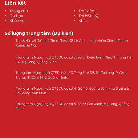
Liên kết
Trang chủ
Thư viện
Du học
Thi HSK (K)
Khóa học
Khác
Số lượng trung tâm (Dự kiến)
Trụ sở Hà Nội: Toà nhà Times Tower, 35 Lê Văn Lương, Nhân Chính, Thanh
Xuân, Hà Nội.
Trung tâm Ngoại ngữ QTEDU cơ sở 2: Số 01, Điện Biên Phủ, P. Hồng Hà,
TP. Hạ Long, Quảng Ninh.
Trung tâm Ngoại ngữ QTEDU cơ sở 3: Tầng 3, số 125 Bái Tử Long, P. Cẩm
Trung, TP. Cẩm Phả, Quảng Ninh.
Trung tâm Ngoại ngữ QTEDU cơ sở 4: Số 113, đường 334, khu 5 thị trấn
Cái Rồng, Vân Đồn.
Trung tâm Ngoại ngữ QTEDU cơ sở 5: Số 33 Cao Xanh, Hạ Long, Quảng
Ninh.