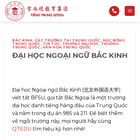
Bỏ
qua
nội
dung
BẮC KINH
,
CÁC TRƯỜNG TẠI TRUNG QUỐC
,
HỌC BỔNG
TRUNG QUỐC
,
TIN TỨC
,
TRƯỜNG ĐẠI HỌC
,
TRƯỜNG
TRUNG QUỐC
,
VĂN HÓA TRUNG QUỐC
ĐẠI HỌC NGOẠI NGỮ BẮC KINH
Đại học Ngoại ngữ Bắc Kinh (北京外国语大学)
viết tắt BFSU, gọi tắt Bắc Ngoại là một trường
đại học danh tiếng hàng đầu của Trung Quốc
và nằm trong dự án 985 và 211. Để biết thêm
về ngôi trường này, mọi người hãy cùng
QTEDU
tìm hiểu kỹ hơn nhé!