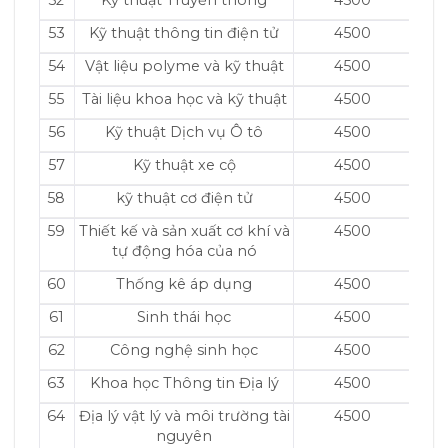
52
Kỹ thuật Truyền thông
4500
53
Kỹ thuật thông tin điện tử
4500
54
Vật liệu polyme và kỹ thuật
4500
55
Tài liệu khoa học và kỹ thuật
4500
56
Kỹ thuật Dịch vụ Ô tô
4500
57
Kỹ thuật xe cộ
4500
58
kỹ thuật cơ điện tử
4500
59
Thiết kế và sản xuất cơ khí và
4500
tự động hóa của nó
60
Thống kê áp dụng
4500
61
Sinh thái học
4500
62
Công nghệ sinh học
4500
63
Khoa học Thông tin Địa lý
4500
64
Địa lý vật lý và môi trường tài
4500
nguyên