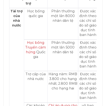
trợ
Tài trợ
Học bổng
Phần thưởng
Được xác
của
quốc gia
một lần 8000
định theo
nhà
nhân dân tệ
các chỉ số
nước
do sở giáo
dục tỉnh
ban hành
Học bổng
Phần thưởng
Được xác
Truyền cảm
một lần 5000
định theo
hứng
Quốc
nhân dân tệ
các chỉ số
gia
do sở giáo
dục tỉnh
ban hành
Trợ cấp của
Hàng năm: RMB
Được xác
nhà nước
3.800 cho hạng
định theo
nhất; 2.800 RMB
các chỉ số
cho hạng hai
do sở giáo
dục tỉnh
ban hành
Các khoản
Chỉ áp dụng cho
vô hạn