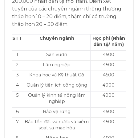
200.000 nhân dân tệ mỗi năm. Điểm xét
tuyển của các chuyên ngành thông thường
thấp hơn 10 – 20 điểm, thậm chí có trường
thấp hơn 20 – 30 điểm.
STT
Chuyên ngành
Học phí (Nhân
dân tệ/ năm)
1
Sân vườn
4500
2
Lâm nghiệp
4500
3
Khoa học và Kỹ thuật Gỗ
4500
4
Quản lý tiện ích công cộng
4000
5
Quản lý kinh tế nông lâm
4000
nghiệp
6
Bảo vệ rừng
4500
7
Bảo tồn đất và nước và kiểm
4500
soát sa mạc hóa