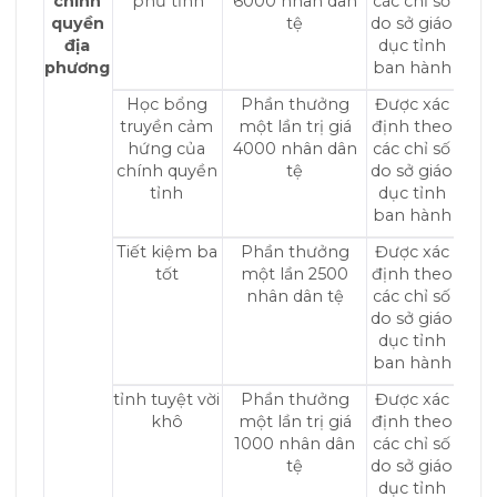
chính
phủ tỉnh
6000 nhân dân
các chỉ số
quyền
tệ
do sở giáo
địa
dục tỉnh
phương
ban hành
Học bổng
Phần thưởng
Được xác
truyền cảm
một lần trị giá
định theo
hứng của
4000 nhân dân
các chỉ số
chính quyền
tệ
do sở giáo
tỉnh
dục tỉnh
ban hành
Tiết kiệm ba
Phần thưởng
Được xác
tốt
một lần 2500
định theo
nhân dân tệ
các chỉ số
do sở giáo
dục tỉnh
ban hành
tỉnh tuyệt vời
Phần thưởng
Được xác
khô
một lần trị giá
định theo
1000 nhân dân
các chỉ số
tệ
do sở giáo
dục tỉnh