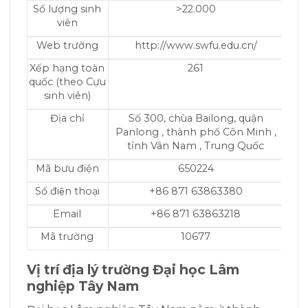
Số lượng sinh
>22.000
viên
Web trường
http://www.swfu.edu.cn/
Xếp hạng toàn
261
quốc (theo Cựu
sinh viên)
Địa chỉ
Số 300, chùa Bailong, quận
Panlong , thành phố Côn Minh ,
tỉnh Vân Nam , Trung Quốc
Mã bưu điện
650224
Số điện thoại
+86 871 63863380
Email
+86 871 63863218
Mã trường
10677
Vị trí địa lý
trường
Đại học Lâm
nghiệp Tây Nam