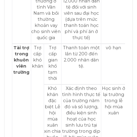
thường ở
12.000 nhân dân
tỉnh Vân
tệ đối với sinh
Nam và bồi
viên sau đại học
thường
(dựa trên mức
khoản vay
thanh toán học
cho sinh viên
phí và phí ăn ở
quốc gia
thực tế)
Tài trợ
Trợ
Trợ
Thanh toán một
vô hạn
trong
cấp
cấp
lần từ 200 đến
khuôn
khó
gian
2.000 nhân dân
viên
khăn
khổ
tệ.
trường
tạm
thời
Khó
Xác định theo
Học sinh ở
khăn
tình hình thực tế
lại trường
đặc
của trường năm
trong lễ
biệt Lễ
đó và số lượng,
hội mùa
hội
điều kiện sinh
xuân
mùa
hoạt của học
xuân
sinh lưu trú tại
xin chia
trường trong dịp