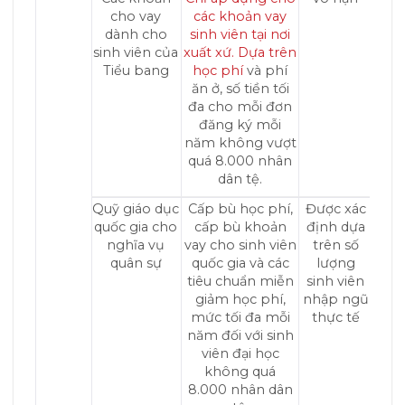
cho vay
các khoản vay
dành cho
sinh viên tại nơi
sinh viên của
xuất xứ. Dựa trên
Tiểu bang
học phí
và phí
ăn ở, số tiền tối
đa cho mỗi đơn
đăng ký mỗi
năm không vượt
quá 8.000 nhân
dân tệ.
Quỹ giáo dục
Cấp bù học phí,
Được xác
quốc gia cho
cấp bù khoản
định dựa
nghĩa vụ
vay cho sinh viên
trên số
quân sự
quốc gia và các
lượng
tiêu chuẩn miễn
sinh viên
giảm học phí,
nhập ngũ
mức tối đa mỗi
thực tế
năm đối với sinh
viên đại học
không quá
8.000 nhân dân