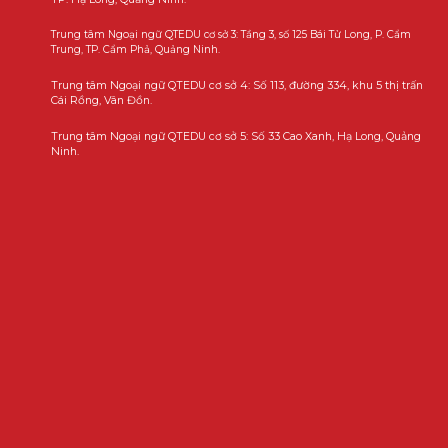
Trung tâm Ngoại ngữ QTEDU cơ sở 3: Tầng 3, số 125 Bái Tử Long, P. Cẩm
Trung, TP. Cẩm Phả, Quảng Ninh.
Trung tâm Ngoại ngữ QTEDU cơ sở 4: Số 113, đường 334, khu 5 thị trấn
Cái Rồng, Vân Đồn.
Trung tâm Ngoại ngữ QTEDU cơ sở 5: Số 33 Cao Xanh, Hạ Long, Quảng
Ninh.