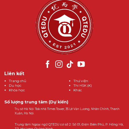
Liên kết
Trang chủ
Thư viện
Du học
Thi HSK (K)
Khóa học
Khác
Số lượng trung tâm (Dự kiến)
Trụ sở Hà Nội: Toà nhà Times Tower, 35 Lê Văn Lương, Nhân Chính, Thanh
Xuân, Hà Nội.
Trung tâm Ngoại ngữ QTEDU cơ sở 2: Số 01, Điện Biên Phủ, P. Hồng Hà,
TP. Hạ Long, Quảng Ninh.