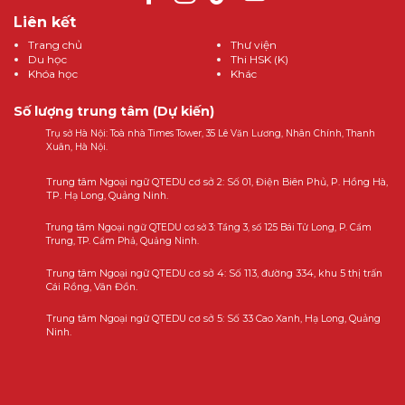
Liên kết
Trang chủ
Thư viện
Du học
Thi HSK (K)
Khóa học
Khác
Số lượng trung tâm (Dự kiến)
Trụ sở Hà Nội: Toà nhà Times Tower, 35 Lê Văn Lương, Nhân Chính, Thanh
Xuân, Hà Nội.
Trung tâm Ngoại ngữ QTEDU cơ sở 2: Số 01, Điện Biên Phủ, P. Hồng Hà,
TP. Hạ Long, Quảng Ninh.
Trung tâm Ngoại ngữ QTEDU cơ sở 3: Tầng 3, số 125 Bái Tử Long, P. Cẩm
Trung, TP. Cẩm Phả, Quảng Ninh.
Trung tâm Ngoại ngữ QTEDU cơ sở 4: Số 113, đường 334, khu 5 thị trấn
Cái Rồng, Vân Đồn.
Trung tâm Ngoại ngữ QTEDU cơ sở 5: Số 33 Cao Xanh, Hạ Long, Quảng
Ninh.