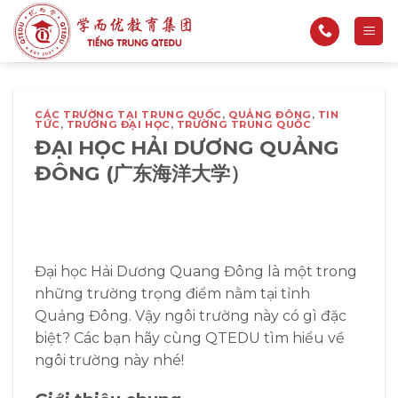
Bỏ
qua
nội
dung
CÁC TRƯỜNG TẠI TRUNG QUỐC
,
QUẢNG ĐÔNG
,
TIN
TỨC
,
TRƯỜNG ĐẠI HỌC
,
TRƯỜNG TRUNG QUỐC
ĐẠI HỌC HẢI DƯƠNG QUẢNG
ĐÔNG (广东海洋大学）
Đại học Hải Dương Quang Đông là một trong
những trường trọng điểm nằm tại tỉnh
Quảng Đông. Vậy ngôi trường này có gì đặc
biệt? Các bạn hãy cùng QTEDU tìm hiểu về
ngôi trường này nhé!