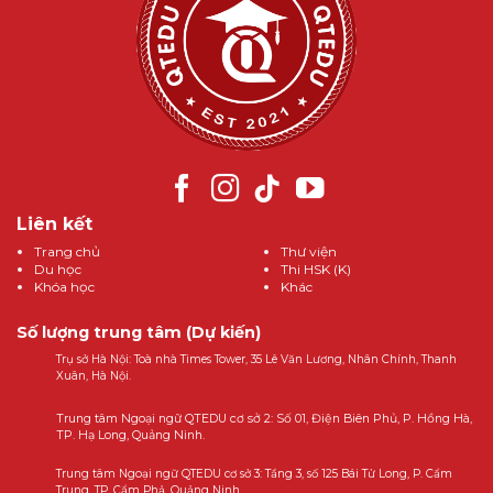
Liên kết
Trang chủ
Thư viện
Du học
Thi HSK (K)
Khóa học
Khác
Số lượng trung tâm (Dự kiến)
Trụ sở Hà Nội: Toà nhà Times Tower, 35 Lê Văn Lương, Nhân Chính, Thanh
Xuân, Hà Nội.
Trung tâm Ngoại ngữ QTEDU cơ sở 2: Số 01, Điện Biên Phủ, P. Hồng Hà,
TP. Hạ Long, Quảng Ninh.
Trung tâm Ngoại ngữ QTEDU cơ sở 3: Tầng 3, số 125 Bái Tử Long, P. Cẩm
Trung, TP. Cẩm Phả, Quảng Ninh.