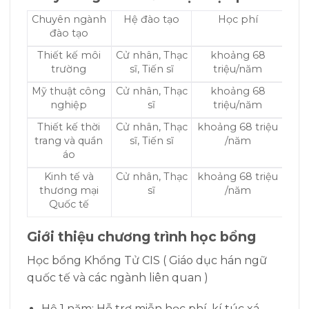
Chuyên ngành
Hệ đào tạo
Học phí
đào tạo
Thiết kế môi
Cử nhân, Thạc
khoảng 68
trường
sĩ, Tiến sĩ
triệu/năm
Mỹ thuật công
Cử nhân, Thạc
khoảng 68
nghiệp
sĩ
triệu/năm
Thiết kế thời
Cử nhân, Thạc
khoảng 68 triệu
trang và quần
sĩ, Tiến sĩ
/năm
áo
Kinh tế và
Cử nhân, Thạc
khoảng 68 triệu
thương mại
sĩ
/năm
Quốc tế
Giới thiệu chương trình học bổng
Học bổng Khổng Tử CIS ( Giáo dục hán ngữ
quốc tế và các ngành liên quan )
Hệ 1 năm: Hỗ trợ miễn học phí, kí túc xá,