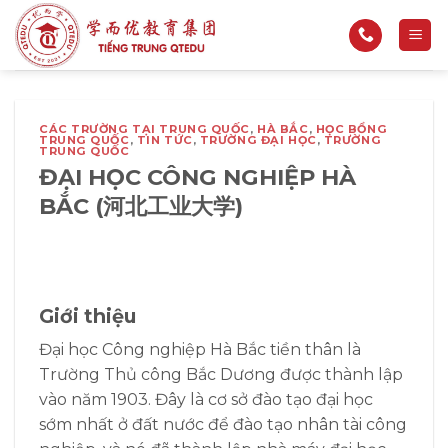
Bỏ
qua
nội
dung
CÁC TRƯỜNG TẠI TRUNG QUỐC
,
HÀ BẮC
,
HỌC BỔNG
TRUNG QUỐC
,
TIN TỨC
,
TRƯỜNG ĐẠI HỌC
,
TRƯỜNG
TRUNG QUỐC
ĐẠI HỌC CÔNG NGHIỆP HÀ
BẮC (河北工业大学)
Giới thiệu
Đại học Công nghiệp Hà Bắc tiền thân là
Trường Thủ công Bắc Dương được thành lập
vào năm 1903. Đây là cơ sở đào tạo đại học
sớm nhất ở đất nước để đào tạo nhân tài công