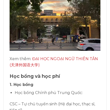
Xem thêm:
ĐẠI HỌC NGOẠI NGỮ THIÊN TÂN
(天津外国语大学)
Học bổng và học phí
1. Học bổng
Học bổng Chính phủ Trung Quốc:
CSC – Tự chủ tuyển sinh (Hệ đại học, thạc sĩ,