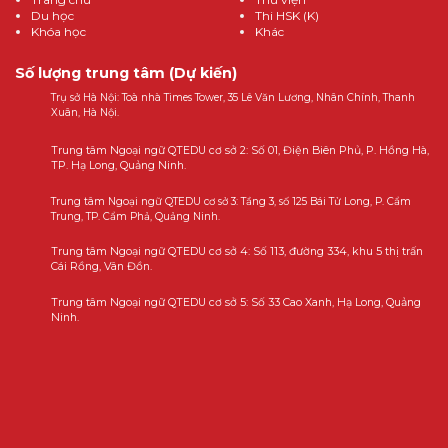
Du học
Thi HSK (K)
Khóa học
Khác
Số lượng trung tâm (Dự kiến)
Trụ sở Hà Nội: Toà nhà Times Tower, 35 Lê Văn Lương, Nhân Chính, Thanh
Xuân, Hà Nội.
Trung tâm Ngoại ngữ QTEDU cơ sở 2: Số 01, Điện Biên Phủ, P. Hồng Hà,
TP. Hạ Long, Quảng Ninh.
Trung tâm Ngoại ngữ QTEDU cơ sở 3: Tầng 3, số 125 Bái Tử Long, P. Cẩm
Trung, TP. Cẩm Phả, Quảng Ninh.
Trung tâm Ngoại ngữ QTEDU cơ sở 4: Số 113, đường 334, khu 5 thị trấn
Cái Rồng, Vân Đồn.
Trung tâm Ngoại ngữ QTEDU cơ sở 5: Số 33 Cao Xanh, Hạ Long, Quảng
Ninh.