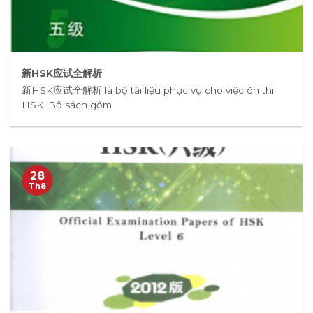
新HSK应试全解析
新HSK应试全解析 là bộ tài liệu phục vụ cho việc ôn thi
HSK. Bộ sách gồm
28
Th8