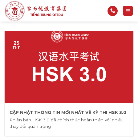
Bỏ
qua
nội
dung
25
Th11
CẬP NHẬT THÔNG TIN MỚI NHẤT VỀ KỲ THI HSK 3.0
Phiên bản HSK 3.0 đã chính thức hoàn thiện với nhiều
thay đổi quan trọng