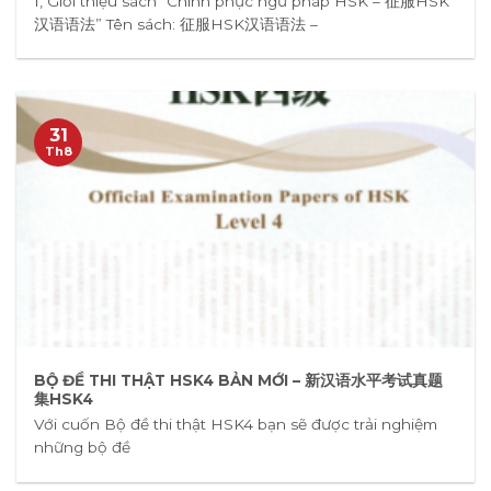
I, Giới thiệu sách “Chinh phục ngữ pháp HSK – 征服HSK
汉语语法” Tên sách: 征服HSK汉语语法 –
31
Th8
BỘ ĐỀ THI THẬT HSK4 BẢN MỚI – 新汉语水平考试真题
集HSK4
Với cuốn Bộ đề thi thật HSK4 bạn sẽ được trải nghiệm
những bộ đề