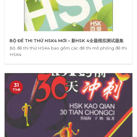
BỘ ĐỀ THI THỬ HSK4 MỚI – 新HSK 4全题模拟测试题集
Bộ đề thi thử HSK4 bao gồm các đề thi mô phỏng đề thi
HSK4
31
Th8