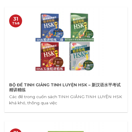
31
Th8
BỘ ĐỀ TINH GIẢNG TINH LUYỆN HSK – 新汉语水平考试
精讲精练
Các đề trong cuốn sách TINH GIẢNG TINH LUYỆN HSK
khá khó, thông qua việc