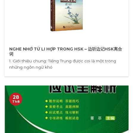
NGHE NHỚ TỪ LI HỢP TRONG HSK – 边听边记HSK离合
词
1. Giới thiệu chung: Tiếng Trung được coi là một trong
những ngôn ngữ khó
28
Th8