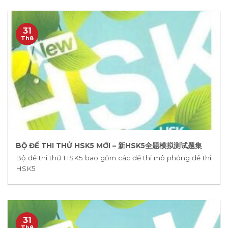
31
Th8
BỘ ĐỀ THI THỬ HSK5 MỚI – 新HSK5全题模拟测试题集
Bộ đề thi thử HSK5 bao gồm các đề thi mô phỏng đề thi
HSK5
31
Th8