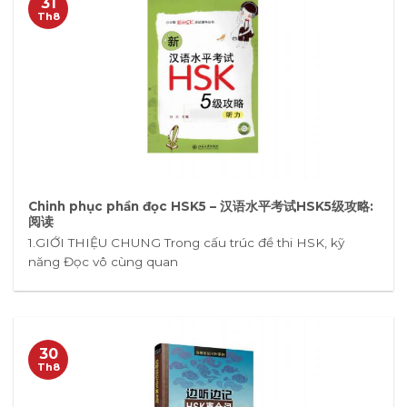
31
Th8
Chinh phục phần đọc HSK5 – 汉语水平考试HSK5级攻略:
阅读
1.GIỚI THIỆU CHUNG Trong cấu trúc đề thi HSK, kỹ
năng Đọc vô cùng quan
30
Th8