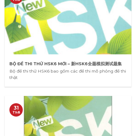
BỘ ĐỀ THI THỬ HSK6 MỚI – 新HSK6全题模拟测试题集
Bộ đề thi thử HSK6 bao gồm các đề thi mô phỏng đề thi
thật
31
Th8