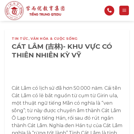
Bỏ
qua
nội
dung
TIN TỨC
,
VĂN HÓA & CUỘC SỐNG
CÁT LÂM (吉林)- KHU VỰC CÓ
THIÊN NHIÊN KỲ VỸ
Cát Lâm có lịch sử đã hơn 50.000 năm. Cái tên
Cát Lâm có lẽ bắt nguồn từ cụm từ Girin ula,
một thuật ngữ tiếng Mãn có nghĩa là “ven
sông”; từ này được chuyển âm thành Cát Lâm
Ô Lạp trong tiếng Hán, rồi sau đó rút ngắn
thành Cát Lâm. Nghĩa đen Hán tự của Cát Lâm
nghĩa là “rừng tốt lành”.Tỉnh Cát Lâm là tỉnh