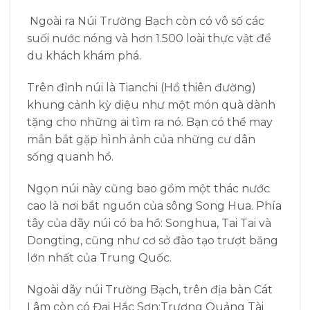
Ngoài ra Núi Trường Bạch còn có vô số các
suối nước nóng và hơn 1.500 loài thực vật để
du khách khám phá.
Trên đỉnh núi là Tianchi (Hồ thiên đường)
khung cảnh kỳ diệu như một món quà dành
tặng cho những ai tìm ra nó. Bạn có thể may
mắn bắt gặp hình ảnh của những cư dân
sống quanh hồ.
Ngọn núi này cũng bao gồm một thác nước
cao là nơi bắt nguồn của sông Song Hua. Phía
tây của dãy núi có ba hồ: Songhua, Tai Tai và
Dongting, cũng như cơ sở đào tạo trượt băng
lớn nhất của Trung Quốc.
Ngoài dãy núi Trường Bạch, trên địa bàn Cát
Lâm còn có Đại Hắc Sơn;Trương Quảng Tài